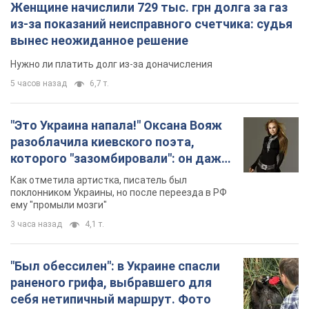
Женщине начислили 729 тыс. грн долга за газ
из-за показаний неисправного счетчика: судья
вынес неожиданное решение
Нужно ли платить долг из-за доначисления
5 часов назад
6,7 т.
"Это Украина напала!" Оксана Вояж
разоблачила киевского поэта,
которого "зазомбировали": он даже
русского не знал, а теперь хочет
Как отметила артистка, писатель был
геноцида украинцев
поклонником Украины, но после переезда в РФ
ему "промыли мозги"
3 часа назад
4,1 т.
"Был обессилен": в Украине спасли
раненого грифа, выбравшего для
себя нетипичный маршрут. Фото