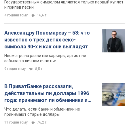
Государственным символом являются только первый куплет
и припев песни
4 години тому
16,6 т.
Александру Пономареву – 53: что
известно о трех детях секс-
символа 90-х и как они выглядят
Несмотря на развитие карьеры, артист не
забывал о личном счастье
9 годин тому
8,5 т.
В ПриватБанке рассказали,
действительны ли доллары 1996
года: принимают ли обменники и
банки такие купюры
Что делать, если банки и обменники не
принимают старые доллары
11 годин тому
76,2 т.