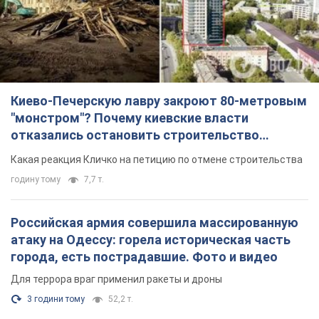
Киево-Печерскую лавру закроют 80-метровым
"монстром"? Почему киевские власти
отказались остановить строительство
небоскреба "московского верующего"
Какая реакция Кличко на петицию по отмене строительства
годину тому
7,7 т.
Российская армия совершила массированную
атаку на Одессу: горела историческая часть
города, есть пострадавшие. Фото и видео
Для террора враг применил ракеты и дроны
3 години тому
52,2 т.