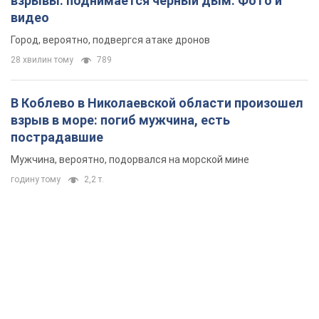
взрывы: поднимается черный дым. Фото и
видео
Город, вероятно, подвергся атаке дронов
28 хвилин тому
789
В Коблево в Николаевской области произошел
взрыв в море: погиб мужчина, есть
пострадавшие
Мужчина, вероятно, подорвался на морской мине
годину тому
2,2 т.