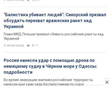
"Балистика убивает людей": Сикорский призвал
обсудить перехват вражеских ракет над
Украиной
Глава МИД Польши призвал сбивать российские ракеты над
Украиной
5 часов назад
8,1 т.
Россия нанесла удар с помощью дрона по
немецкому судну в Чёрном море у Одессы:
подробности
Во время эвакуации экипажа российские террористы
нанесли еще один удар беспилотником по судну
3 часа назад
2,6 т.