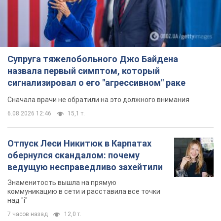
Супруга тяжелобольного Джо Байдена
назвала первый симптом, который
сигнализировал о его "агрессивном" раке
Сначала врачи не обратили на это должного внимания
6.08.2026 12:46
15,1 т.
Отпуск Леси Никитюк в Карпатах
обернулся скандалом: почему
ведущую несправедливо захейтили
Знаменитость вышла на прямую
коммуникацию в сети и расставила все точки
над "i"
7 часов назад
12,0 т.