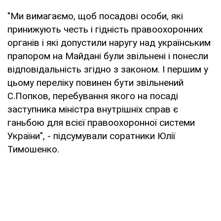
"Ми вимагаємо, щоб посадові особи, які
принижують честь і гідність правоохоронних
органів і які допустили наругу над українським
прапором на Майдані були звільнені і понесли
відповідальність згідно з законом. І першим у
цьому переліку повинен бути звільнений
С.Попков, перебування якого на посаді
заступника міністра внутрішніх справ є
ганьбою для всієї правоохоронної системи
України", - підсумували соратники Юлії
Тимошенко.