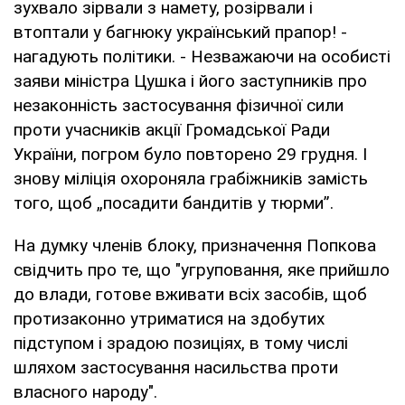
зухвало зірвали з намету, розірвали і
втоптали у багнюку український прапор! -
нагадують політики. - Незважаючи на особисті
заяви міністра Цушка і його заступників про
незаконність застосування фізичної сили
проти учасників акції Громадської Ради
України, погром було повторено 29 грудня. І
знову міліція охороняла грабіжників замість
того, щоб „посадити бандитів у тюрми”.
На думку членів блоку, призначення Попкова
свідчить про те, що "угруповання, яке прийшло
до влади, готове вживати всіх засобів, щоб
протизаконно утриматися на здобутих
підступом і зрадою позиціях, в тому числі
шляхом застосування насильства проти
власного народу".