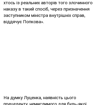
хтось із реальних авторів того злочинного
наказу в такий спосіб, через призначення
заступником міністра внутрішніх справ,
віддячує Попкова».
На думку Луценка, наявність цього
прецеденту, немислимого для будь-якої