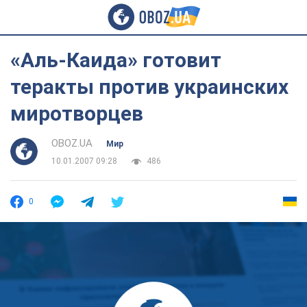
«Аль-Каида» готовит
теракты против украинских
миротворцев
OBOZ.UA
Мир
10.01.2007 09:28
486
0