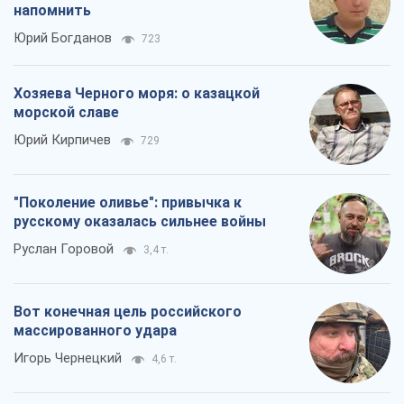
напомнить
Юрий Богданов
723
Хозяева Черного моря: о казацкой
морской славе
Юрий Кирпичев
729
"Поколение оливье": привычка к
русскому оказалась сильнее войны
Руслан Горовой
3,4 т.
Вот конечная цель российского
массированного удара
Игорь Чернецкий
4,6 т.