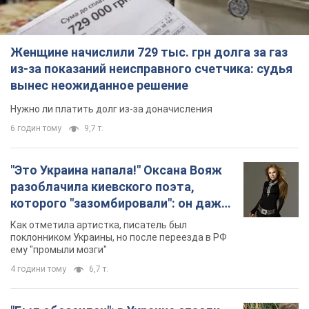
Женщине начислили 729 тыс. грн долга за газ
из-за показаний неисправного счетчика: судья
вынес неожиданное решение
Нужно ли платить долг из-за доначисления
6 годин тому
9,7 т.
"Это Украина напала!" Оксана Вояж
разоблачила киевского поэта,
которого "зазомбировали": он даже
русского не знал, а теперь хочет
Как отметила артистка, писатель был
геноцида украинцев
поклонником Украины, но после переезда в РФ
ему "промыли мозги"
4 години тому
6,7 т.