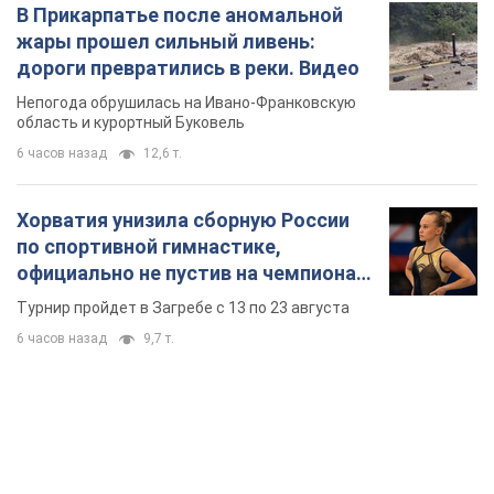
В Прикарпатье после аномальной
жары прошел сильный ливень:
дороги превратились в реки. Видео
Непогода обрушилась на Ивано-Франковскую
область и курортный Буковель
6 часов назад
12,6 т.
Хорватия унизила сборную России
по спортивной гимнастике,
официально не пустив на чемпионат
Европы основных спортсменов
Турнир пройдет в Загребе с 13 по 23 августа
6 часов назад
9,7 т.