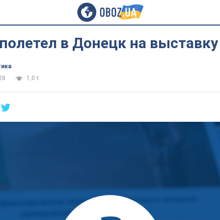
полетел в Донецк на выставку
тика
28
1,0 т.