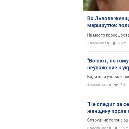
Во Львове женщи
маршрутке: пол
На место происшеств
3 часа назад
7,4 т.
"Воюют, потому 
неуважение к ук
Водителя уволили по
6 часов назад
7,6 т.
"Не следит за с
женщину после 
Сотрудник салона оц
6 часов назад
6,9 т.