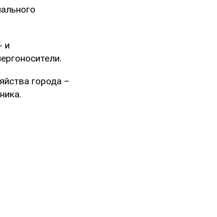
нального
- и
ергоносители.
яйства города –
ника.