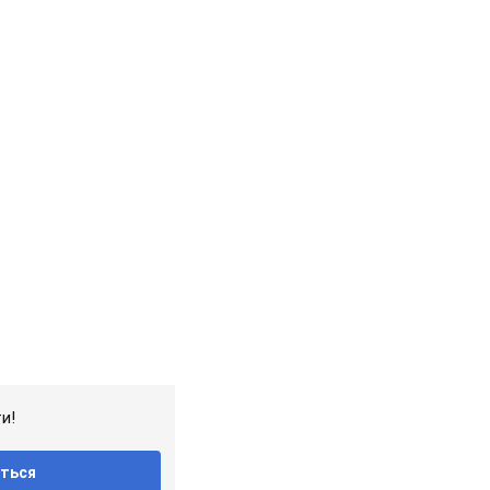
и!
ться