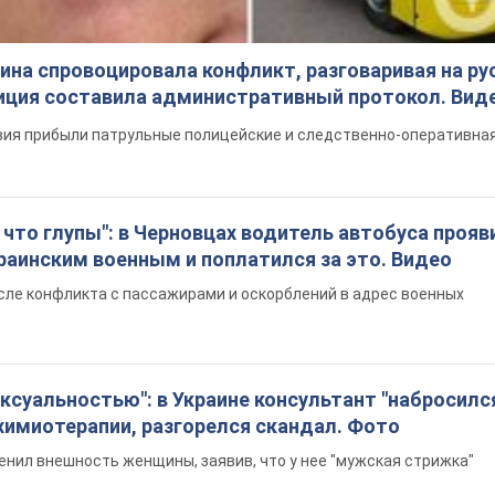
на спровоцировала конфликт, разговаривая на ру
иция составила административный протокол. Вид
ия прибыли патрульные полицейские и следственно-оперативная
что глупы": в Черновцах водитель автобуса прояв
раинским военным и поплатился за это. Видео
сле конфликта с пассажирами и оскорблений в адрес военных
ексуальностью": в Украине консультант "набросился
химиотерапии, разгорелся скандал. Фото
енил внешность женщины, заявив, что у нее "мужская стрижка"