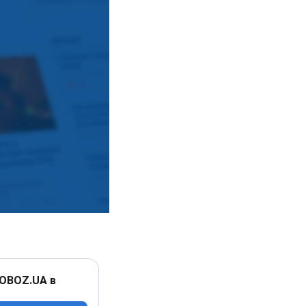
 OBOZ.UA в