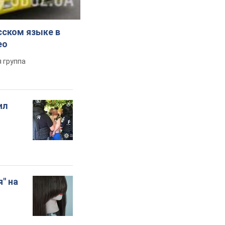
сском языке в
ео
 группа
ил
" на