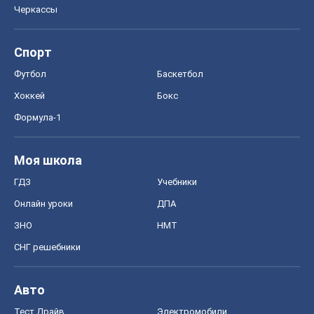
Черкассы
Спорт
Футбол
Баскетбол
Хоккей
Бокс
Формула-1
Моя школа
ГДЗ
Учебники
Онлайн уроки
ДПА
ЗНО
НМТ
СНГ решебники
Авто
Тест Драйв
Электромобили