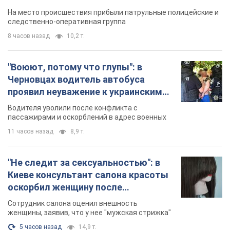
протокол. Видео
На место происшествия прибыли патрульные полицейские и
следственно-оперативная группа
8 часов назад
10,2 т.
"Воюют, потому что глупы": в
Черновцах водитель автобуса
проявил неуважение к украинским
военным и поплатился за это.
Водителя уволили после конфликта с
Видео
пассажирами и оскорблений в адрес военных
11 часов назад
8,9 т.
"Не следит за сексуальностью": в
Киеве консультант салона красоты
оскорбил женщину после
химиотерапии, разгорелся скандал.
Сотрудник салона оценил внешность
Фото
женщины, заявив, что у нее "мужская стрижка"
5 часов назад
14,9 т.