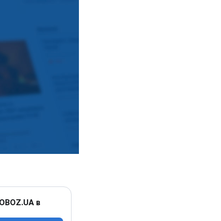
 OBOZ.UA в