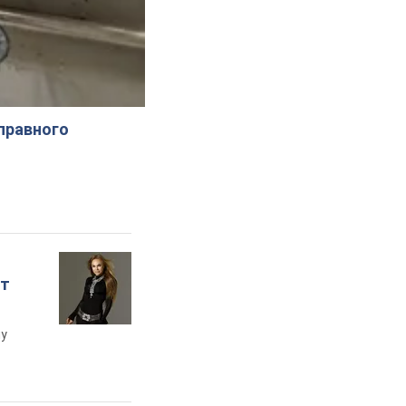
справного
ет
му