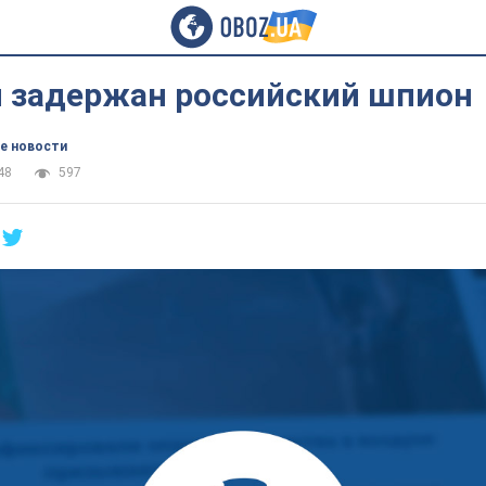
и задержан российский шпион
е новости
48
597