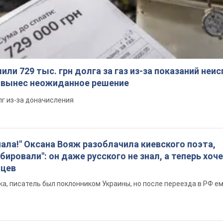
ли 729 тыс. грн долга за газ из-за показаний неи
я вынес неожиданное решение
лг из-за доначисления
пала!" Оксана Вояж разоблачила киевского поэта,
бировали": он даже русского не знал, а теперь хоч
нцев
а, писатель был поклонником Украины, но после переезда в РФ е