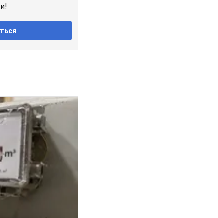
и!
ться