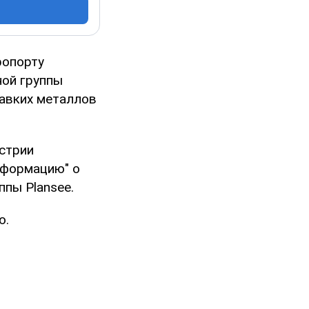
ропорту
ной группы
лавких металлов
стрии
нформацию" о
ппы Plansee.
ю.