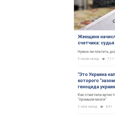
Женщине начисли
счетчика: судь
Нужно ли платить до
5 часов назад
7,1 т.
"Это Украина на
которого "зазом
геноцида украи
Как отметила артистк
"промыли мозги"
3 часа назад
4,4 т.