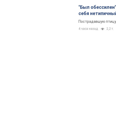
"Был обессилен"
себя нетипичны
Пострадавшую птицу 
4 часа назад
2,2 т.