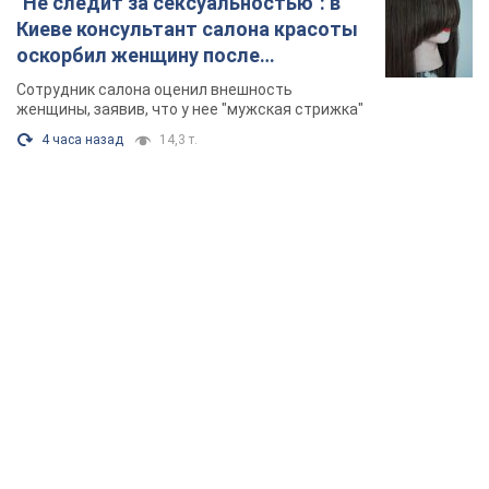
"Не следит за сексуальностью": в
Киеве консультант салона красоты
оскорбил женщину после
химиотерапии, разгорелся скандал.
Сотрудник салона оценил внешность
Фото
женщины, заявив, что у нее "мужская стрижка"
4 часа назад
14,3 т.