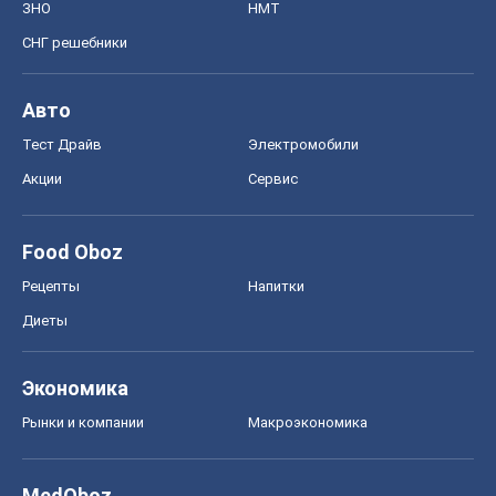
ЗНО
НМТ
СНГ решебники
Авто
Тест Драйв
Электромобили
Акции
Сервис
Food Oboz
Рецепты
Напитки
Диеты
Экономика
Рынки и компании
Mакроэкономика
MedOboz