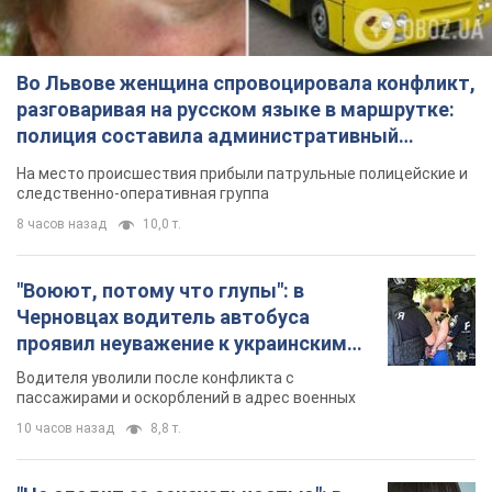
Во Львове женщина спровоцировала конфликт,
разговаривая на русском языке в маршрутке:
полиция составила административный
протокол. Видео
На место происшествия прибыли патрульные полицейские и
следственно-оперативная группа
8 часов назад
10,0 т.
"Воюют, потому что глупы": в
Черновцах водитель автобуса
проявил неуважение к украинским
военным и поплатился за это.
Водителя уволили после конфликта с
Видео
пассажирами и оскорблений в адрес военных
10 часов назад
8,8 т.