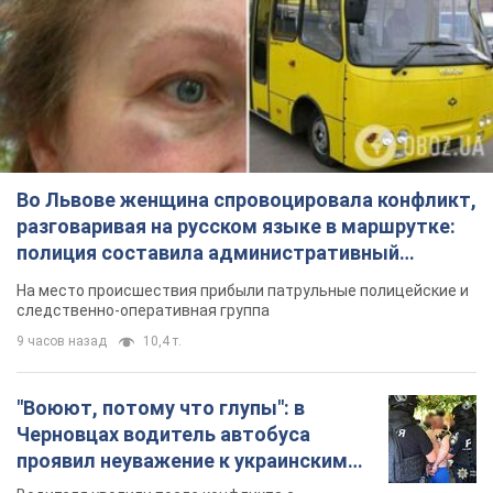
Во Львове женщина спровоцировала конфликт,
разговаривая на русском языке в маршрутке:
полиция составила административный
протокол. Видео
На место происшествия прибыли патрульные полицейские и
следственно-оперативная группа
9 часов назад
10,4 т.
"Воюют, потому что глупы": в
Черновцах водитель автобуса
проявил неуважение к украинским
военным и поплатился за это.