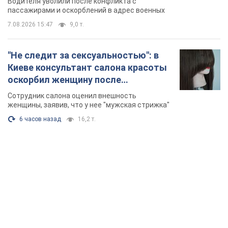
Водителя уволили после конфликта с
Видео
пассажирами и оскорблений в адрес военных
7.08.2026 15:47
9,0 т.
"Не следит за сексуальностью": в
Киеве консультант салона красоты
оскорбил женщину после
химиотерапии, разгорелся скандал.
Сотрудник салона оценил внешность
Фото
женщины, заявив, что у нее "мужская стрижка"
6 часов назад
16,2 т.