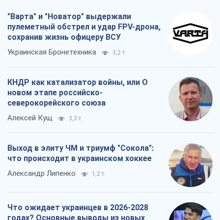
"Варта" и "Новатор" выдержали
пулеметный обстрел и удар FPV-дрона,
сохранив жизнь офицеру ВСУ
Украинская Бронетехника
3,2 т.
КНДР как катализатор войны, или О
новом этапе российско-
северокорейского союза
Алексей Кущ
3,3 т.
Выход в элиту ЧМ и триумф "Сокола":
что происходит в украинском хоккее
Александр Липенко
1,2 т.
Что ожидает украинцев в 2026-2028
годах? Основные выводы из новых