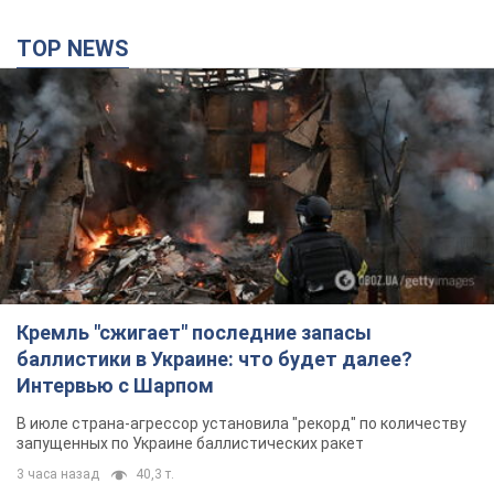
TOP NEWS
Кремль "сжигает" последние запасы
баллистики в Украине: что будет далее?
Интервью с Шарпом
В июле страна-агрессор установила "рекорд" по количеству
запущенных по Украине баллистических ракет
3 часа назад
40,3 т.