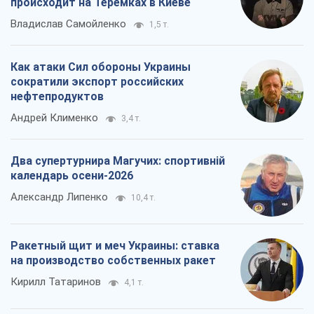
происходит на Теремках в Киеве
Владислав Самойленко
1,5 т.
Как атаки Сил обороны Украины
сократили экспорт российских
нефтепродуктов
Андрей Клименко
3,4 т.
Два супертурнира Магучих: спортивній
календарь осени-2026
Александр Липенко
10,4 т.
Ракетный щит и меч Украины: ставка
на производство собственных ракет
Кирилл Татаринов
4,1 т.