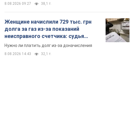
8.08.2026 09:27
38,1 т.
Женщине начислили 729 тыс. грн
долга за газ из-за показаний
неисправного счетчика: судья
вынес неожиданное решение
Нужно ли платить долг из-за доначисления
8.08.2026 14:43
32,1 т.