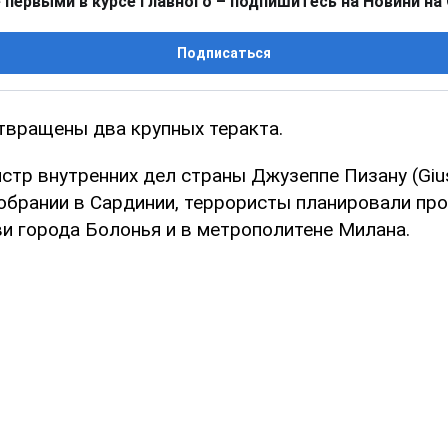
 первыми в курсе главного – подпишитесь на Новини на
Подписаться
твращены два крупных теракта.
стр внутренних дел страны Джузеппе Пизану (Gius
обрании в Сардинии, террористы планировали пр
и города Болонья и в метрополитене Милана.