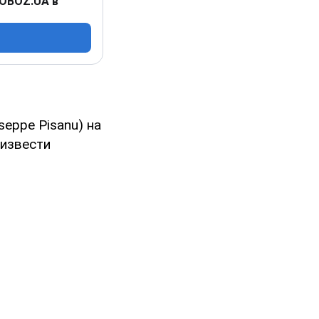
 OBOZ.UA в
eppe Pisanu) на
оизвести