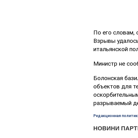
По его словам,
Взрывы удалось
итальянской по
Министр не соо
Болонская базил
объектов для те
оскорбительным
разрываемый де
Редакционная политик