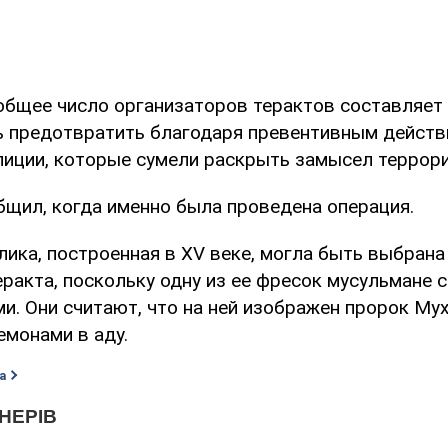
 общее число организаторов терактов составляет 
 предотвратить благодаря превентивным дейст
лиции, которые сумели раскрыть замысел террори
бщил, когда именно была проведена операция.
ика, построенная в XV веке, могла быть выбрана
ракта, поскольку одну из ее фресок мусульмане 
и. Они считают, что на ней изображен пророк Му
монами в аду.
а