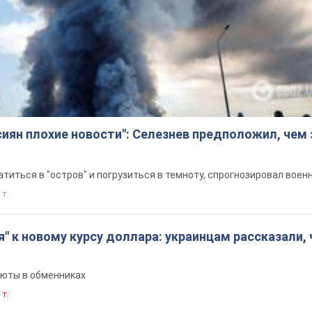
сиян плохие новости": Селезнев предположил, чем
титься в "остров" и погрузиться в темноту, спрогнозировал воен
 т.
я" к новому курсу доллара: украинцам рассказали, 
люты в обменниках
 т.