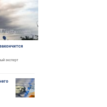
 закончится
ный эксперт
чего