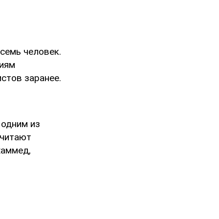
семь человек.
виям
стов заранее.
 одним из
считают
хаммед,