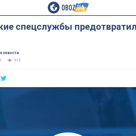
кие спецслужбы предотврати
е новости
8
615