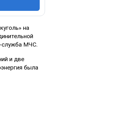
куголь» на
динительной
с-служба МЧС.
ий и две
оэнергия была