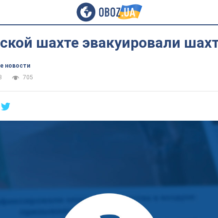
нской шахте эвакуировали шах
е новости
3
705