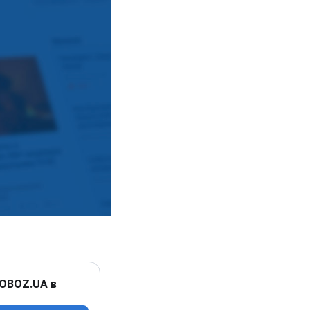
 OBOZ.UA в