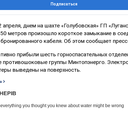
Подписаться
2 апреля, днем на шахте «Голубовская» ГП «Луганс
750 метров произошло короткое замыкание в сое
 бронированного кабеля. Об этом сообщает прес
ативно прибыли шесть горноспасательных отделен
 противошоковые группы Минтопэнерго. Электр
теры выведены на поверхность.
а