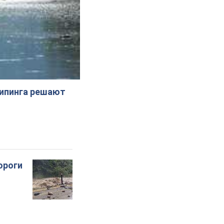
жипинга решают
ороги