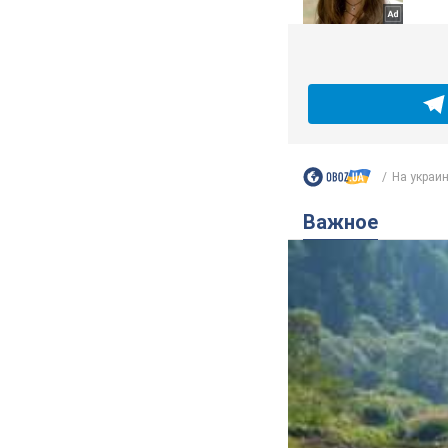
На украин
Важное