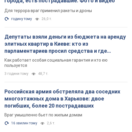
города, есть пострадавшие. Фото и видео
Для террора враг применил ракеты и дроны
годину тому
26,0 т.
Депутаты взяли деньги из бюджета на аренду
элитных квартир в Киеве: кто из
парламентариев просил средства и где
поселился
Как работает особая социальная гарантия и кто ею
пользуется
3 години тому
48,7 т.
Российская армия обстреляла два соседних
многоэтажных дома в Харькове: двое
погибших, более 20 пострадавших
Враг умышленно бьет по жилым домам
16 хвилин тому
2,6 т.