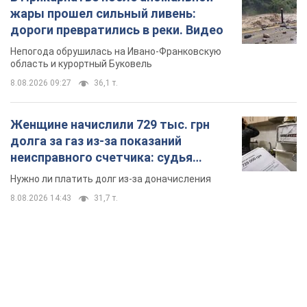
жары прошел сильный ливень:
дороги превратились в реки. Видео
Непогода обрушилась на Ивано-Франковскую
область и курортный Буковель
8.08.2026 09:27
36,1 т.
Женщине начислили 729 тыс. грн
долга за газ из-за показаний
неисправного счетчика: судья
вынес неожиданное решение
Нужно ли платить долг из-за доначисления
8.08.2026 14:43
31,7 т.