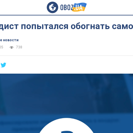
дист попытался обогнать сам
е новости
05
738