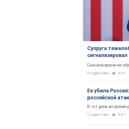
Супруга тяжело
сигнализировал 
Сначала врачи не об
6 годин тому
9,4 т.
Ее убила Россия
российской ата
В тот день во время 
6 годин тому
8,8 т.