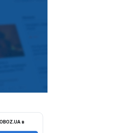
 OBOZ.UA в