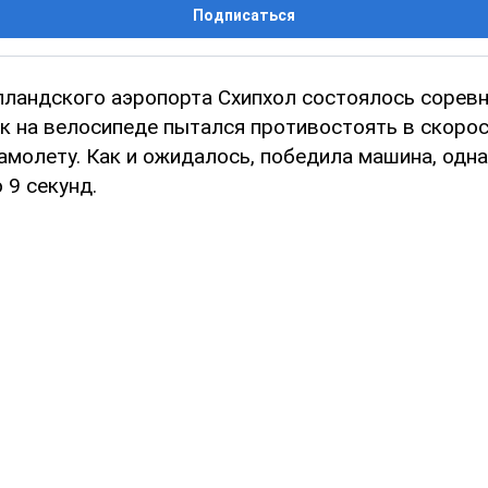
Подписаться
лландского аэропорта Схипхол состоялось соревн
к на велосипеде пытался противостоять в скоро
амолету. Как и ожидалось, победила машина, одн
 9 секунд.