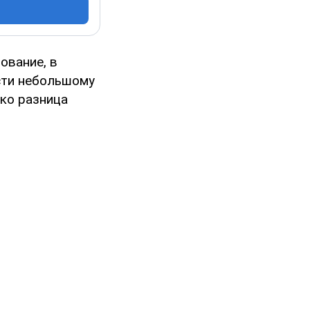
ование, в
сти небольшому
ако разница