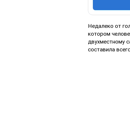
Недалеко от го
котором челове
двухместному с
составила всего