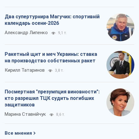
Два супертурнира Магучих: спортивній
календарь осени-2026
Александр Липенко
9,1 т.
Ракетный щит и меч Украины: ставка
на производство собственных ракет
Кирилл Татаринов
3,8 т.
Посмертная "презумпция виновности":
кто разрешил ТЦК судить погибших
защитников
Марина Ставнійчук
8,6 т.
Все мнения