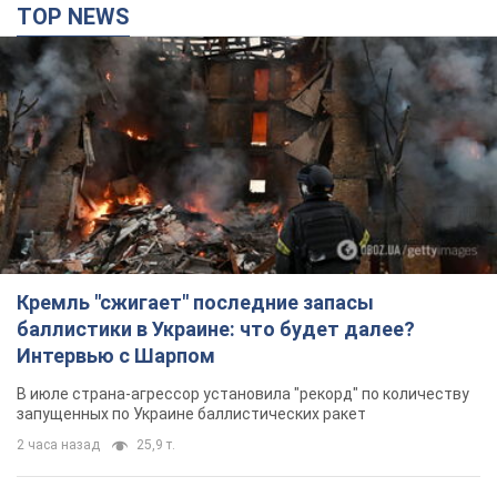
TOP NEWS
Кремль "сжигает" последние запасы
баллистики в Украине: что будет далее?
Интервью с Шарпом
В июле страна-агрессор установила "рекорд" по количеству
запущенных по Украине баллистических ракет
2 часа назад
25,9 т.