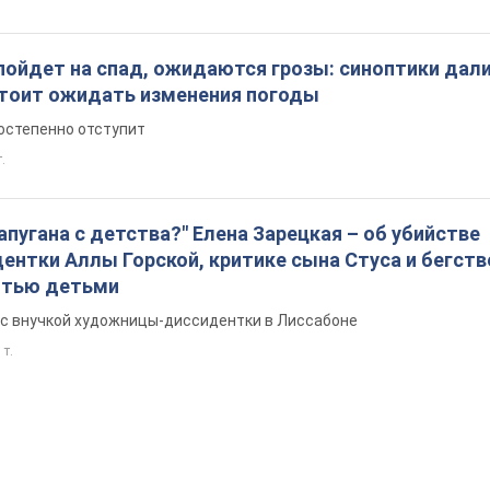
пойдет на спад, ожидаются грозы: синоптики дал
 стоит ожидать изменения погоды
остепенно отступит
т.
запугана с детства?" Елена Зарецкая – об убийстве
нтки Аллы Горской, критике сына Стуса и бегств
ятью детьми
с внучкой художницы-диссидентки в Лиссабоне
 т.