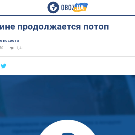
ине продолжается потоп
е новости
50
1,4 т.