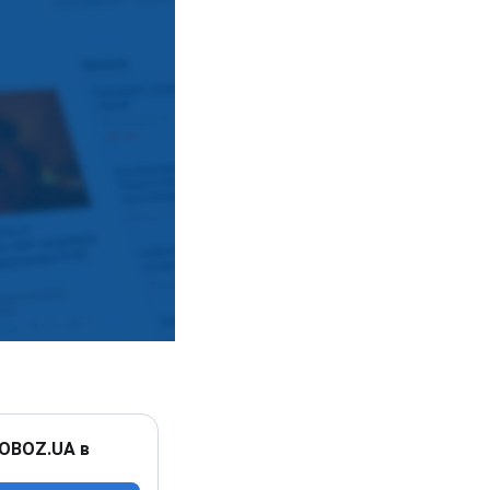
 OBOZ.UA в