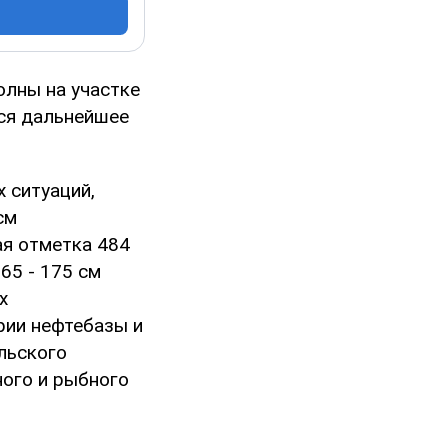
олны на участке
тся дальнейшее
 ситуаций,
см
ая отметка 484
65 - 175 см
х
рии нефтебазы и
льского
ного и рыбного