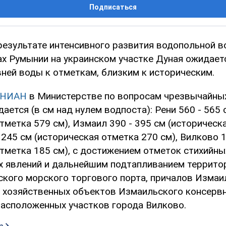
Подписаться
результате интенсивного развития водопольной в
ах Румынии на украинском участке Дуная ожидае
ней воды к отметкам, близким к историческим.
УНИАН
в Министерстве по вопросам чрезвычайных
ется (в см над нулем водпоста): Рени 560 - 565 
тметка 579 см), Измаил 390 - 395 см (историческ
- 245 см (историческая отметка 270 см), Вилково 1
отметка 185 см), с достижением отметок стихийны
х явлений и дальнейшим подтапливанием террито
ского морского торгового порта, причалов Измаи
, хозяйственных объектов Измаильского консерв
расположенных участков города Вилково.