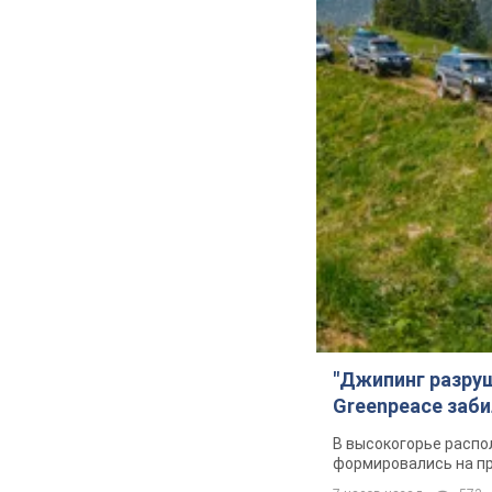
"Джипинг разру
Greenpeace заби
В высокогорье распо
формировались на п