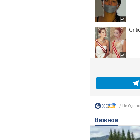
На Одесщ
Важное