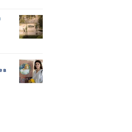
и
е в