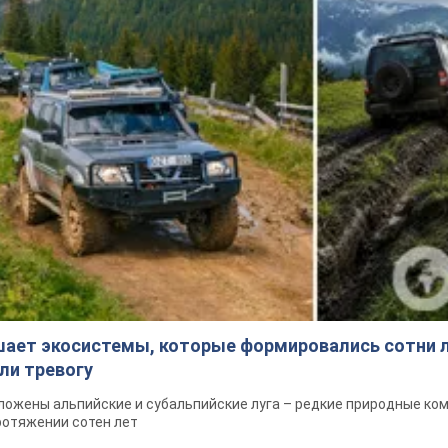
шает экосистемы, которые формировались сотни л
ли тревогу
ложены альпийские и субальпийские луга – редкие природные ко
ротяжении сотен лет