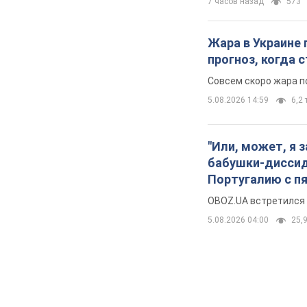
7 часов назад
573
Жара в Украине 
прогноз, когда
Совсем скоро жара п
5.08.2026 14:59
6,2 
"Или, может, я 
бабушки-диссиде
Португалию с п
OBOZ.UA встретился 
5.08.2026 04:00
25,9