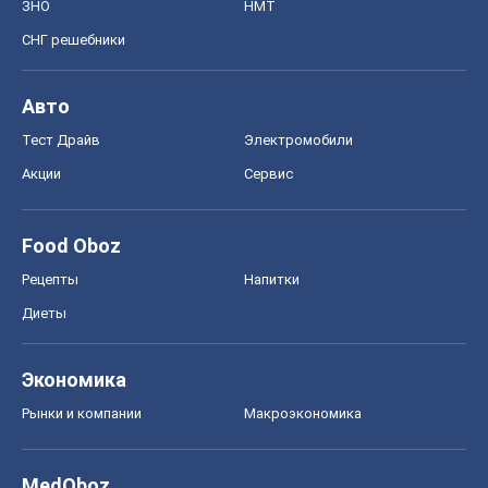
ЗНО
НМТ
СНГ решебники
Авто
Тест Драйв
Электромобили
Акции
Сервис
Food Oboz
Рецепты
Напитки
Диеты
Экономика
Рынки и компании
Mакроэкономика
MedOboz