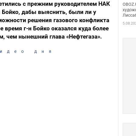
Аллы
етились с прежним руководителем НАК
OBOZ.U
сына
худож
Бойко, дабы выяснить, были ли у
Лисса
Порт
можности решения газового конфликта
деть
5.08.20
ое время г-н Бойко оказался куда более
, чем нынешний глава «Нефтегаза».
идео дня