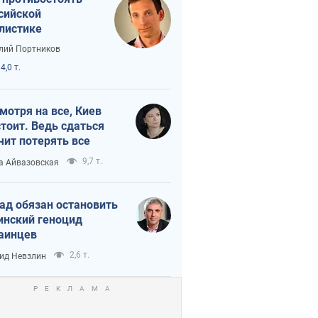
сийской
листике
лий Портников
4,0 т.
мотря на все, Киев
тоит. Ведь сдаться
чит потерять все
9,7 т.
а Айвазовская
ад обязан остановить
инский геноцид
аинцев
2,6 т.
ид Невзлин