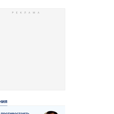
ения
 противостоять