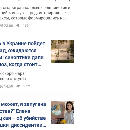
окогорье расположены альпийские и
пийские луга – редкие природные
ексы, которые формировались на
ении сотен лет
486
26 23:00
 в Украине пойдет
пад, ожидаются
ы: синоптики дали
оз, когда стоит
ать изменения
м скоро жара
ды
енно отступит
5,7 т.
26 14:59
, может, я запугана
ства?" Елена
цкая – об убийстве
шки-диссидентки