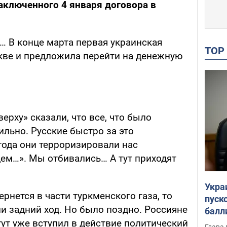
аключенного 4 января договора в
… В конце марта первая украинская
TO
кве и предложила перейти на денежную
верху» сказали, что все, что было
ильно. Русские быстро за это
года они терроризировали нас
дем…». Мы отбивались… А тут приходят
Укра
ернется в части туркменского газа, то
пуск
и задний ход. Но было поздно. Россияне
балл
тут уже вступил в действие политический
пров
Глава 