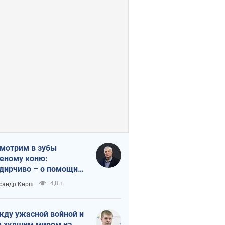
мотрим в зубы
еному коню:
дирчиво – о помощи
аине
4,8 т.
сандр Кирш
ду ужасной войной и
 худшим миром на