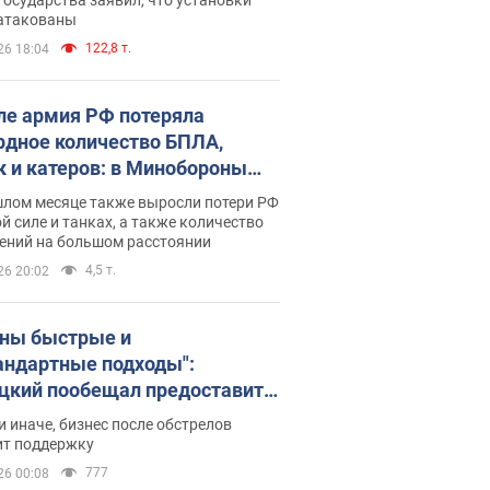
 атакованы
122,8 т.
26 18:04
ле армия РФ потеряла
рдное количество БПЛА,
к и катеров: в Минобороны
родовали статистику
шлом месяце также выросли потери РФ
й силе и танках, а также количество
ений на большом расстоянии
4,5 т.
26 20:02
ны быстрые и
андартные подходы":
цкий пообещал предоставить
есу приоритетный доступ к
и иначе, бизнес после обстрелов
щимся складским
ит поддержку
ещениям
777
26 00:08