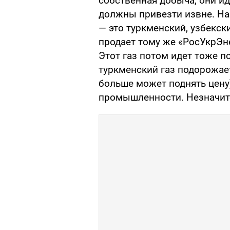
собственная добыча, они ид
должны привезти извне. На
— это туркменский, узбекск
продает тому же «РосУкрЭне
Этот газ потом идет тоже п
туркменский газ подорожает
больше может поднять цену
промышленности. Незначите