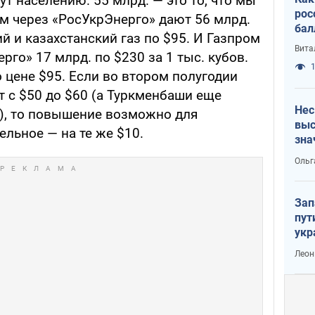
ут населению. 55 млрд. — это то, что мы
рос
м через «РосУкрЭнерго» дают 56 млрд.
бал
ий и казахстанский газ по $95. И Газпром
Вита
рго» 17 млрд. по $230 за 1 тыс. кубов.
1
о цене $95. Если во втором полугодии
 с $50 до $60 (а Туркменбаши еще
Нес
), то повышение возможно для
выс
льное — на те же $10.
зна
Ольг
Зап
пут
укр
Леон