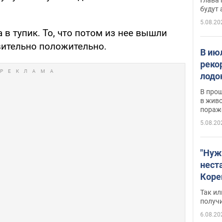
будут
5.08.20
 в тупик. То, что потом из нее вышли
вительно положительно.
В ию
реко
лодо
обна
В про
в живо
пораж
5.08.20
"Нуж
нест
Коре
бизн
Так ил
имею
получ
пом
6.08.20