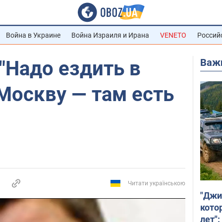
Война в Украине
Война Израиля и Ирана
VENETO
Россий
Важ
"Надо ездить в
Москву — там есть
Читати українською
"Джи
кото
лет":