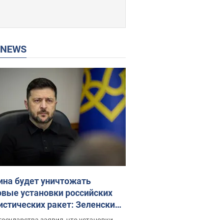
P NEWS
ина будет уничтожать
овые установки российских
истических ракет: Зеленский
ел заседание СНБО
государства заявил, что установки