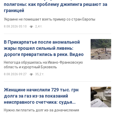
полигоны: как проблему джипинга решают за
границей
Украине не помешает взять пример со стран Европы
8.08.2026 05:10
2,4 т.
В Прикарпатье после аномальной
жары прошел сильный ливень:
дороги превратились в реки. Видео
Непогода обрушилась на Ивано-Франковскую
область и курортный Буковель
8.08.2026 09:27
35,2 т.
Женщине начислили 729 тыс. грн
долга за газ из-за показаний
неисправного счетчика: судья
вынес неожиданное решение
Нужно ли платить долг из-за доначисления