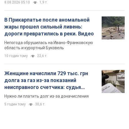
8.08.2026 05:10
1,9 т.
В Прикарпатье после аномальной
жары прошел сильный ливень:
дороги превратились в реки. Видео
Непогода обрушилась на Ивано-Франковскую
область и курортный Буковель
10 годин тому
22,6 т.
Женщине начислили 729 тыс. грн
долга за газ из-за показаний
неисправного счетчика: судья
вынес неожиданное решение
Нужно ли платить долг из-за доначисления
5 годин тому
30,6 т.