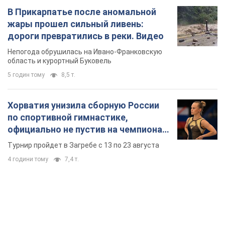
В Прикарпатье после аномальной
жары прошел сильный ливень:
дороги превратились в реки. Видео
Непогода обрушилась на Ивано-Франковскую
область и курортный Буковель
5 годин тому
8,5 т.
Хорватия унизила сборную России
по спортивной гимнастике,
официально не пустив на чемпионат
Европы основных спортсменов
Турнир пройдет в Загребе с 13 по 23 августа
4 години тому
7,4 т.