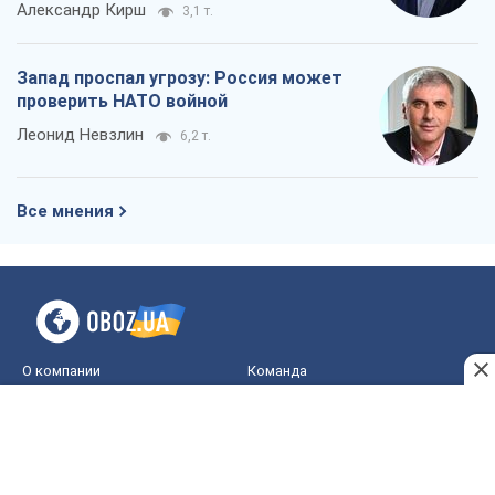
Александр Кирш
3,1 т.
Запад проспал угрозу: Россия может
проверить НАТО войной
Леонид Невзлин
6,2 т.
Все мнения
О компании
Команда
Правовая информация
Политика
конфиденциальности
Реклама на сайте
Документы