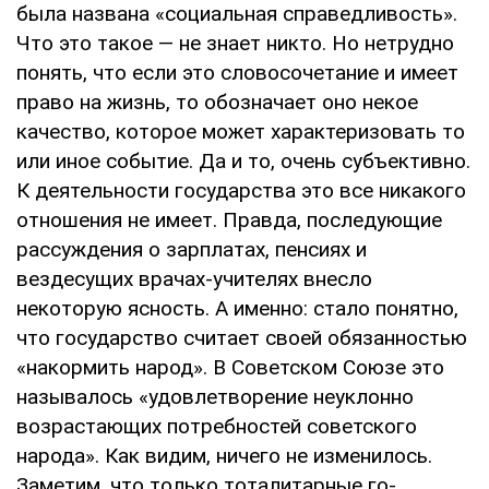
была названа «социальная справедливость».
Что это такое — не знает никто. Но нетрудно
понять, что если это словосочетание и имеет
право на жизнь, то обозначает оно некое
качество, которое может характеризовать то
или иное событие. Да и то, очень субъективно.
К деятельности го­сударства это все никакого
отношения не име­ет. Правда, последующие
рассуждения о зар­платах, пенсиях и
вездесущих врачах-учите­лях внесло
некоторую ясность. А именно: ста­ло понятно,
что государство считает своей обязанностью
«накормить народ». В Совет­ском Союзе это
называлось «удовлетворение неуклонно
возрастающих потребностей со­ветского
народа». Как видим, ничего не изме­нилось.
Заметим, что только тоталитарные го­