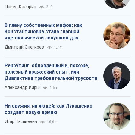
Павел Казарин
210
В плену собственных мифов: как
Константиновка стала главной
идеологической ловушкой для
российских оккупантов
Дмитрий Снегирев
1,7 т.
Рекрутинг: обновленный и, похоже,
полезный вражеский опыт, или
Диалектика требовательной трусости
Александр Кирш
1,6 т.
Ни оружия, ни людей: как Лукашенко
создает новую армию
Игар Тышкевич
16,6 т.