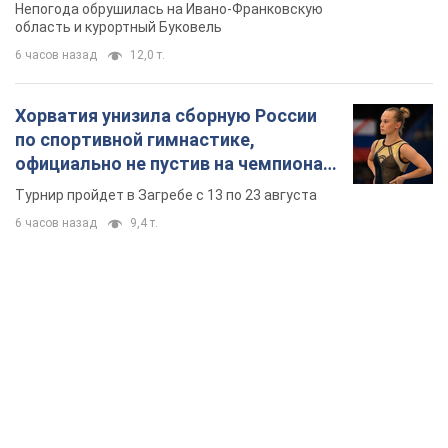
Непогода обрушилась на Ивано-Франковскую
область и курортный Буковель
6 часов назад
12,0 т.
Хорватия унизила сборную России
по спортивной гимнастике,
официально не пустив на чемпионат
Европы основных спортсменов
Турнир пройдет в Загребе с 13 по 23 августа
6 часов назад
9,4 т.