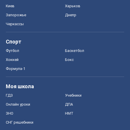
Киев
Харьков
Запорожье
Днепр
Черкассы
Спорт
Футбол
Баскетбол
Хоккей
Бокс
Формула-1
Моя школа
ГДЗ
Учебники
Онлайн уроки
ДПА
ЗНО
НМТ
СНГ решебники