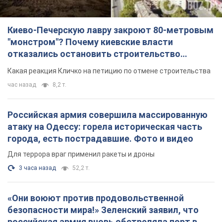
Киево-Печерскую лавру закроют 80-метровым
"монстром"? Почему киевские власти
отказались остановить строительство
небоскреба "московского верующего"
Какая реакция Кличко на петицию по отмене строительства
час назад
8,2 т.
Российская армия совершила массированную
атаку на Одессу: горела историческая часть
города, есть пострадавшие. Фото и видео
Для террора враг применил ракеты и дроны
3 часа назад
52,2 т.
«Они воюют против продовольственной
безопасности мира!» Зеленский заявил, что
российская армия вновь обстреляла порт в