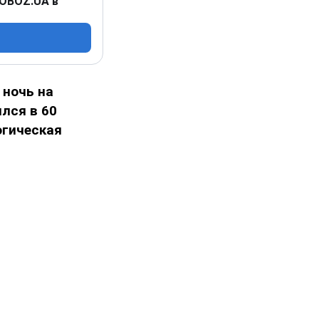
 OBOZ.UA в
 ночь на
лся в 60
огическая