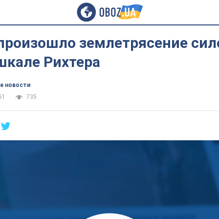
произошло землетрясение сило
шкале Рихтера
е новости
51
735