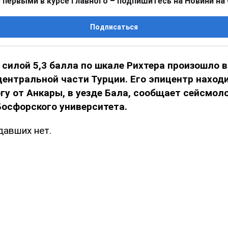
 первыми в курсе главного – подпишитесь на Новини на
Подписаться
силой 5,3 балла по шкале Рихтера произошло в
центральной части Турции. Его эпицентр находи
гу от Анкары, в уезде Бала, сообщает сейсмол
Босфорского университета.
давших нет.