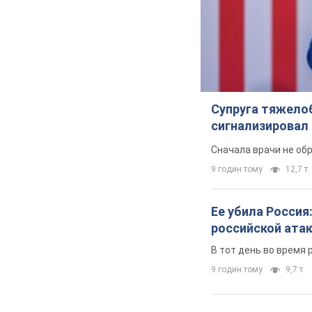
Супруга тяжело
сигнализировал 
Сначала врачи не об
9 годин тому
12,7 т.
Ее убила Россия
российской ата
В тот день во время 
9 годин тому
9,7 т.