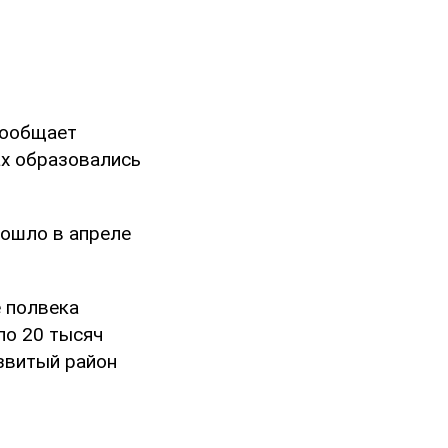
сообщает
ах образовались
зошло в апреле
 полвека
ло 20 тысяч
звитый район