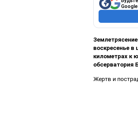
Будьте
Google
Землетрясение 
воскресенье в 
километрах к ю
обсерватория 
Жертв и постра