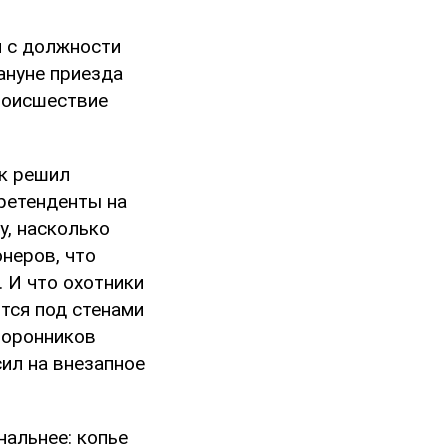
я с должности
ануне приезда
роисшествие
ик решил
претенденты на
у, насколько
неров, что
 И что охотники
ятся под стенами
торонников
ил на внезапное
нальнее: копье