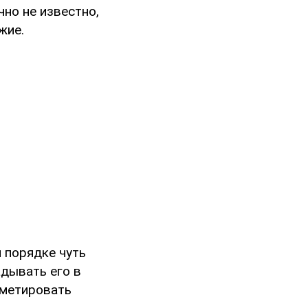
чно не известно,
жие.
 порядке чуть
адывать его в
ометировать