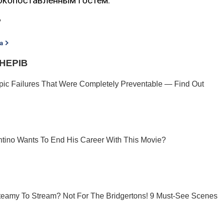
окопоставленным гостем.
"
а