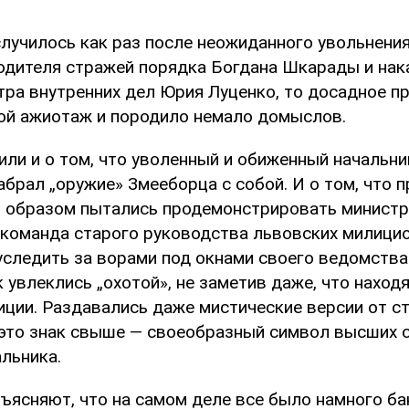
случилось как раз после неожиданного увольнени
одителя стражей порядка Богдана Шкарады и нак
тра внутренних дел Юрия Луценко, то досадное п
й ажиотаж и породило немало домыслов.
или и о том, что уволенный и обиженный начальн
абрал „оружие» Змееборца с собой. И о том, что 
м образом пытались продемонстрировать министр
 команда старого руководства львовских милицио
уследить за ворами под окнами своего ведомства.
 увлеклись „охотой», не заметив даже, что наход
иции. Раздавались даже мистические версии от с
это знак свыше — своеобразный символ высших с
льника.
ъясняют, что на самом деле все было намного ба