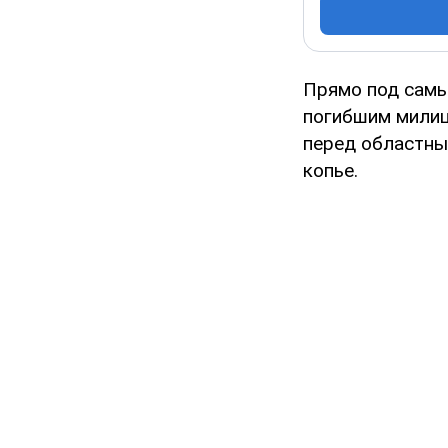
Прямо под самы
погибшим милиц
перед областны
копье.