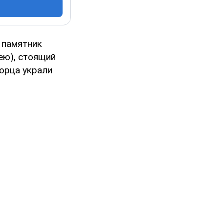
 памятник
ею), стоящий
орца украли