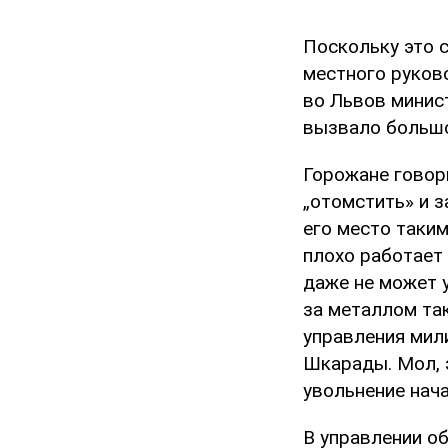
Поскольку это 
местного руков
во Львов минис
вызвало большо
Горожане говор
„отомстить» и з
его место таки
плохо работает
даже не может 
за металлом так
управления мил
Шкарады. Мол, 
увольнение нача
В управлении об