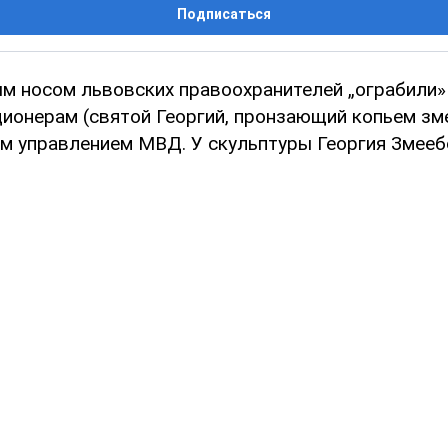
Подписаться
м носом львовских правоохранителей „ограбили»
ионерам (святой Георгий, пронзающий копьем зм
м управлением МВД. У скульптуры Георгия Змееб