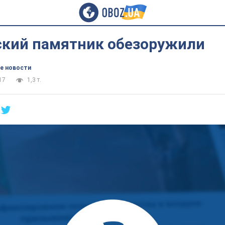
кий памятник обезоружили
е новости
17
1,3 т.