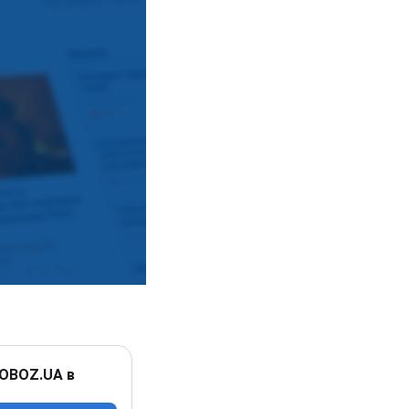
 OBOZ.UA в