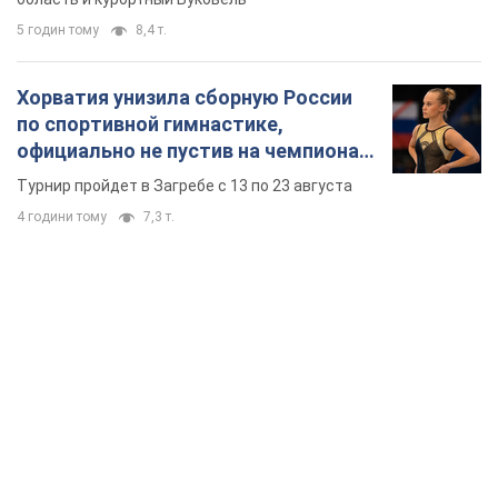
5 годин тому
8,4 т.
Хорватия унизила сборную России
по спортивной гимнастике,
официально не пустив на чемпионат
Европы основных спортсменов
Турнир пройдет в Загребе с 13 по 23 августа
4 години тому
7,3 т.