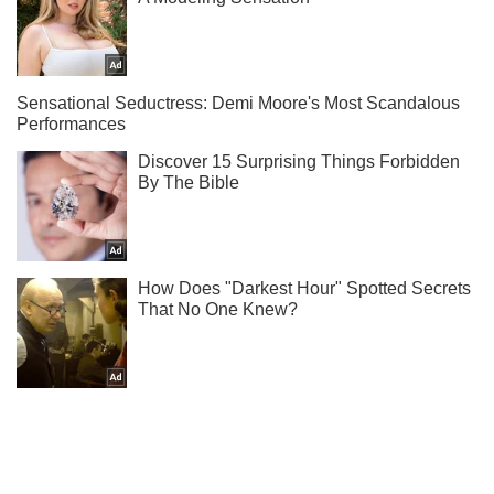
Не надоедаем! Только самое важное - подписывайся на
наш Telegram-канал