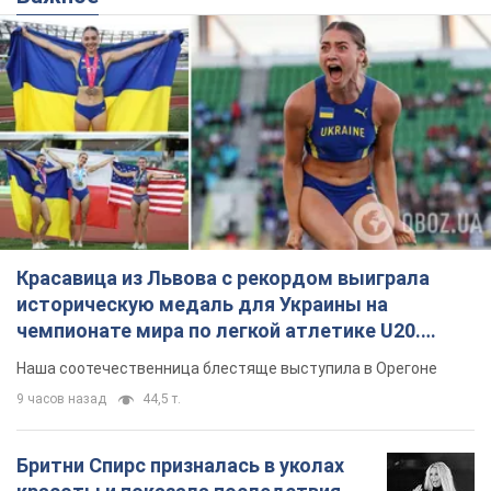
Видео
Наша соотечественница блестяще выступила в Орегоне
9 часов назад
44,5 т.
Бритни Спирс призналась в уколах
красоты и показала последствия
неудачной косметологии: ходила
так почти месяц
Заметный эффект от процедуры сохранялся
около четырех недель
6 часов назад
1,7 т.
В России арестовали разработчиков
дрона, который в апреле был
представлен Путину: в чём дело
Их подозревают в мошенничестве
6 часов назад
38,9 т.