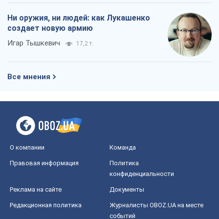
Правовая информация
Политика
конфиденциальности
Реклама на сайте
Документы
Редакционная политика
Журналисты OBOZ.UA на месте
событий
OBOZ.UA
Политика
Мир
Расследования
Блоги
Общество
Регионы Украины
Киев
Харьков
Запорожье
Днепр
Черкассы