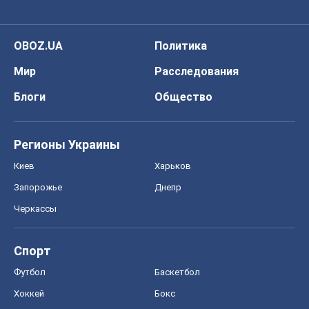
Спорт
Футбол
Баскетбол
Хоккей
Бокс
Формула-1
Моя школа
ГДЗ
Учебники
Онлайн уроки
ДПА
ЗНО
НМТ
СНГ решебники
Авто
Тест Драйв
Электромобили
Акции
Сервис