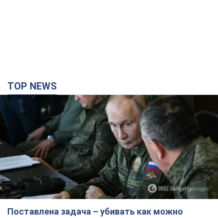
Поставлена задача – убивать как можно
больше украинцев: Фейгин назвал "триггеры"
Путина
У агрессора есть только две опции принуждения Украины к
капитуляции
3 часа назад
12,7 т.
Армия РФ уничтожила предприятие Kromberg &
Schubert в Житомире. Фото
Когда предприятие возобновит работу, пока неизвестно
3 часа назад
11,9 т.
Киево-Печерскую лавру закроют 80-метровым