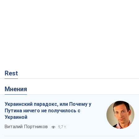
Украинский парадокс, или Почему у
Путина ничего не получилось с
Украиной
Виталий Портников
9,7 т.
Москва выдвигает претензии Пекину:
дружба превращается в зависимость
России от Китая
Виктор Каспрук
8,5 т.
Дух Анкориджа окончательно
испарился
Виктор Андрусив
2,6 т.