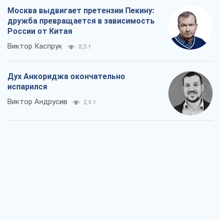
Война и медиа: политика перешла в
соцсети, а СМИ играют по правилам
YouTube
Павел Казарин
1,4 т.
В плену собственных мифов: как
Константиновка стала главной
идеологической ловушкой для
российских оккупантов
Дмитрий Снегирев
3,9 т.