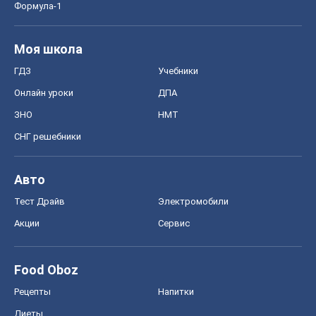
Food Oboz
Рецепты
Напитки
Диеты
Экономика
Рынки и компании
Mакроэкономика
MedOboz
Новости медицины
MAMACLUB
Шоу
Афиша
Сплетни
Красота
Мода