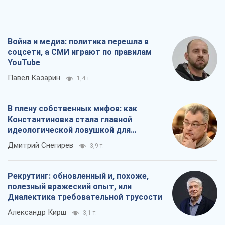
Рекрутинг: обновленный и, похоже,
полезный вражеский опыт, или
Диалектика требовательной трусости
Александр Кирш
3,1 т.
Ни оружия, ни людей: как Лукашенко
создает новую армию
Игар Тышкевич
17,2 т.
Все мнения
О компании
Команда