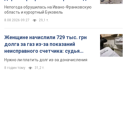
Непогода обрушилась на Ивано-Франковскую
область и курортный Буковель
8.08.2026 09:27
29,1 т.
Женщине начислили 729 тыс. грн
долга за газ из-за показаний
неисправного счетчика: судья
вынес неожиданное решение
Нужно ли платить долг из-за доначисления
8 годин тому
31,2 т.