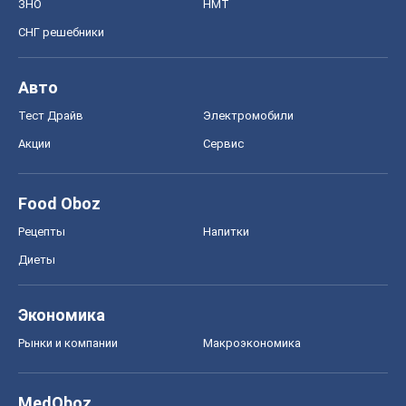
ЗНО
НМТ
СНГ решебники
Авто
Тест Драйв
Электромобили
Акции
Сервис
Food Oboz
Рецепты
Напитки
Диеты
Экономика
Рынки и компании
Mакроэкономика
MedOboz