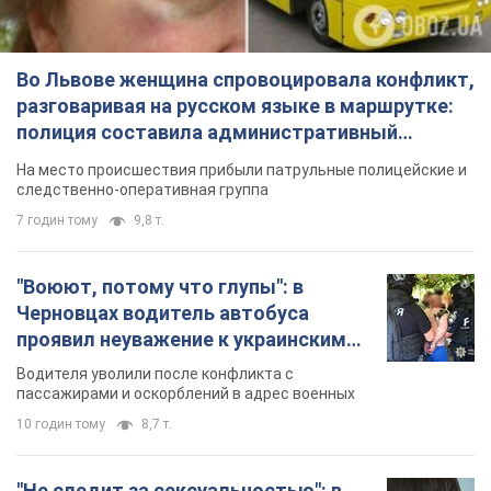
Во Львове женщина спровоцировала конфликт,
разговаривая на русском языке в маршрутке:
полиция составила административный
протокол. Видео
На место происшествия прибыли патрульные полицейские и
следственно-оперативная группа
7 годин тому
9,8 т.
"Воюют, потому что глупы": в
Черновцах водитель автобуса
проявил неуважение к украинским
военным и поплатился за это.
Водителя уволили после конфликта с
Видео
пассажирами и оскорблений в адрес военных
10 годин тому
8,7 т.
"Не следит за сексуальностью": в