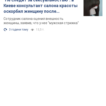
Киеве консультант салона красоты
оскорбил женщину после
химиотерапии, разгорелся скандал.
Сотрудник салона оценил внешность
Фото
женщины, заявив, что у нее "мужская стрижка"
3 години тому
13,5 т.