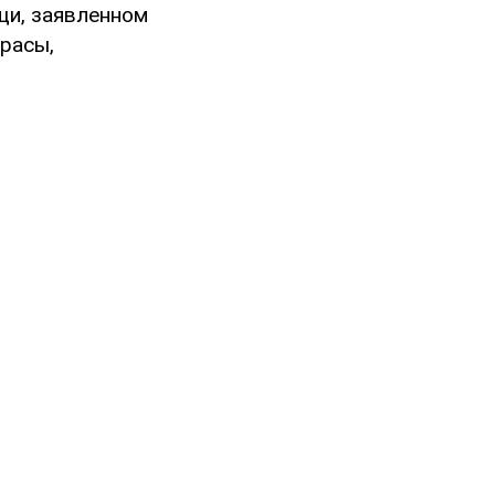
щи, заявленном
трасы,