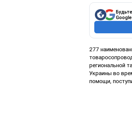
Будьте
Google
277 наименован
товаросопровод
региональной т
Украины во вре
помощи, поступ