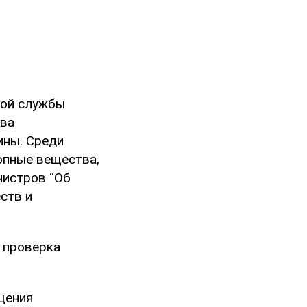
ной службы
тва
ины. Среди
опные вещества,
нистров “Об
ств и
, проверка
щения