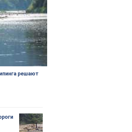
жипинга решают
ороги