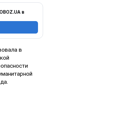
 OBOZ.UA в
вовала в
ской
зопасности
уманитарной
да.