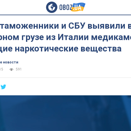
 таможенники и СБУ выявили 
рном грузе из Италии медикам
ие наркотические вещества
е новости
15
591