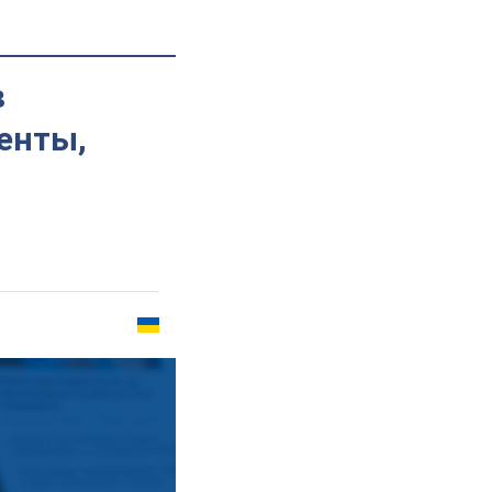
в
енты,