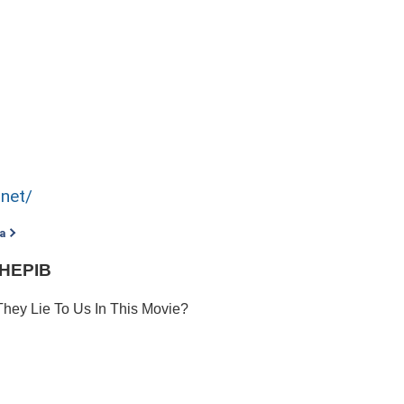
.net/
а