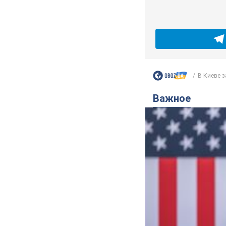
В Киеве з
Важное