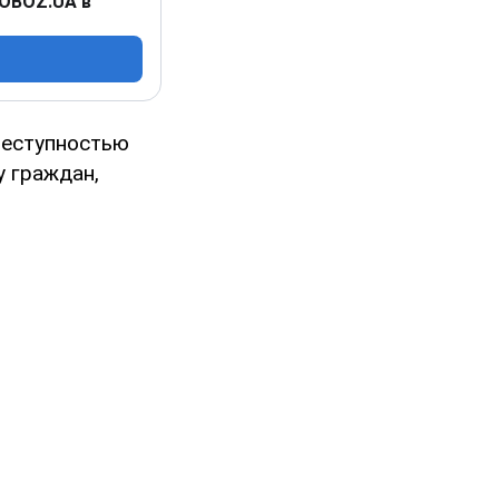
 OBOZ.UA в
реступностью
у граждан,