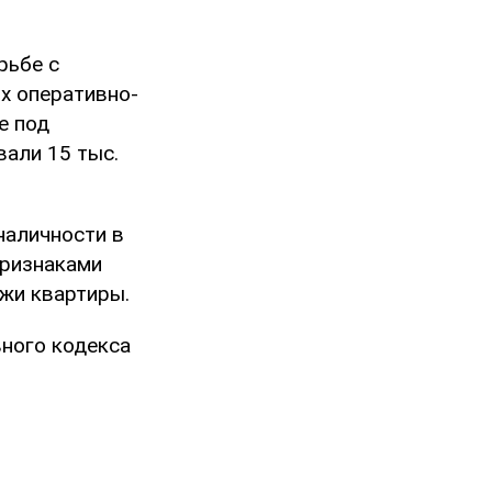
рьбе с
х оперативно-
е под
али 15 тыс.
наличности в
признаками
жи квартиры.
вного кодекса