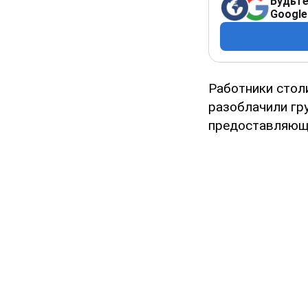
Будьте
Google
Работники стол
разоблачили гр
предоставляющи