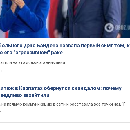
больного Джо Байдена назвала первый симптом, 
о его "агрессивном" раке
ратили на это должного внимания
 т.
китюк в Карпатах обернулся скандалом: почему
ведливо захейтили
на прямую коммуникацию в сети и расставила все точки над "i"
.