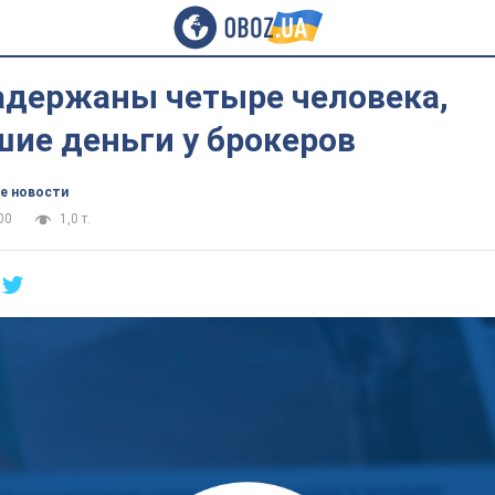
задержаны четыре человека,
ие деньги у брокеров
е новости
00
1,0 т.