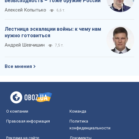
О компании
Команда
Правовая информация
Политика
конфиденциальности
Реклама на сайте
Документы
Редакционная политика
Журналисты OBOZ.UA на месте
событий
OBOZ.UA
Политика
Мир
Расследования
Блоги
Общество