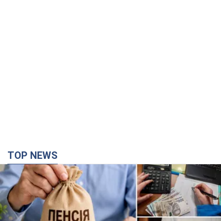
TOP NEWS
Украинцы "хакнули" Пенсионный фонд:
выплаты массово увеличивают из-за исков, но
денег не хватает
Как пересчитывают пенсии
3 години тому
63,3 т.