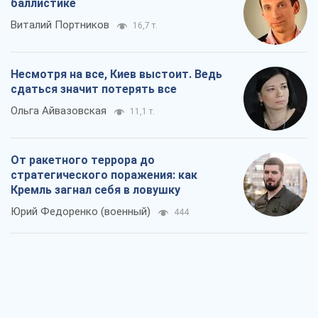
Кремль загнал себя в ловушку
Юрий Федоренко (военный)
444
Запад обязан остановить путинский
геноцид украинцев
Леонид Невзлин
4,9 т.