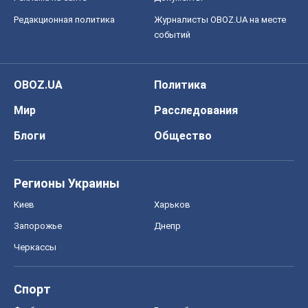
Регионы Украины
Киев
Харьков
Запорожье
Днепр
Черкассы
Спорт
Футбол
Баскетбол
Хоккей
Бокс
Формула-1
Моя школа
ГДЗ
Учебники
Онлайн уроки
ДПА
ЗНО
НМТ
СНГ решебники