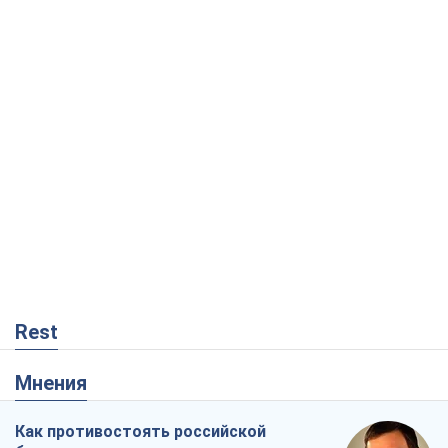
Rest
Мнения
Как противостоять российской
баллистике
Виталий Портников
16,7 т.
Несмотря на все, Киев выстоит. Ведь
сдаться значит потерять все
Ольга Айвазовская
11,1 т.
От ракетного террора до
стратегического поражения: как