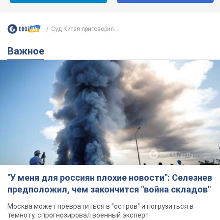
"У меня для россиян плохие новости": Селезнев
предположил, чем закончится "война складов"
Москва может превратиться в "остров" и погрузиться в
темноту, спрогнозировал военный эксперт
5.08.2026 16:00
60,3 т.
Банки "готовятся" к новому курсу
доллара: украинцам рассказали,
чего ожидать
Каким будет курс валюты в обменниках
11 годин тому
117,9 т.
"Джипинг разрушает экосистемы,