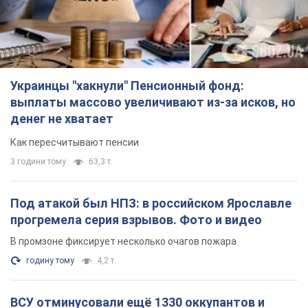
Под атакой был НПЗ: в российском Ярославле
прогремела серия взрывов. Фото и видео
В промзоне фиксирует несколько очагов пожара
годину тому
4,2 т.
ВСУ отминусовали ещё 1330 оккупантов и
сбили более 1800 российских БПЛА – Генштаб
Численность путинской армии сокращается
3 години тому
16,5 т.