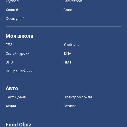
Авто
Тест Драйв
Электромобили
Акции
Сервис
Food Oboz
Рецепты
Напитки
Диеты
Экономика
Рынки и компании
Mакроэкономика
MedOboz
Новости медицины
MAMACLUB