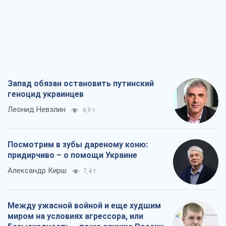
Посмотрим в зубы дареному коню:
придирчиво – о помощи Украине
Александр Кирш
7,4 т.
Между ужасной войной и еще худшим
миром на условиях агрессора, или
Безысходность – тоже оружие России
Алексей Копытько
6,6 т.
Лестница эскалации войны: к чему нам
нужно готовиться
Андрей Шевчишин
7,5 т.
Все мнения