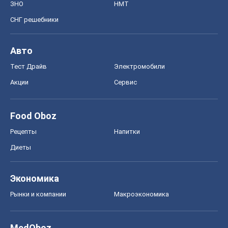
ЗНО
НМТ
СНГ решебники
Авто
Тест Драйв
Электромобили
Акции
Сервис
Food Oboz
Рецепты
Напитки
Диеты
Экономика
Рынки и компании
Mакроэкономика
MedOboz