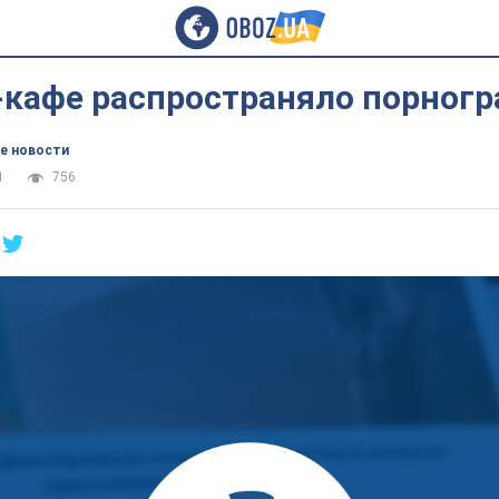
-кафе распространяло порног
е новости
1
756