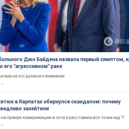
больного Джо Байдена назвала первый симптом, 
о его "агрессивном" раке
ратили на это должного внимания
 т.
китюк в Карпатах обернулся скандалом: почему
ведливо захейтили
на прямую коммуникацию в сети и расставила все точки над "i"
 т.