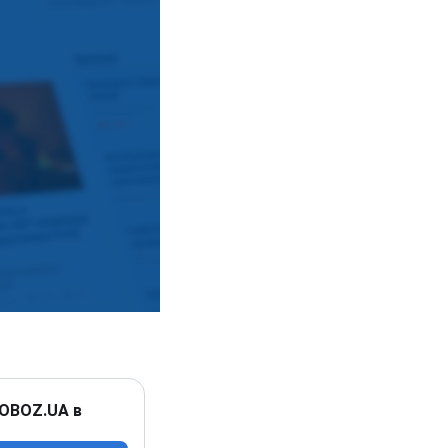
 OBOZ.UA в