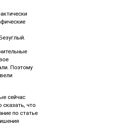
рактически
афические
Безуглый.
анительные
вое
али. Поэтому
овели
ые сейчас
 сказать, что
ание по статье
лишения