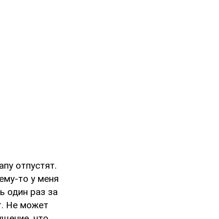
апу отпустят.
ему-то у меня
ь один раз за
т. Не может
щение, что,