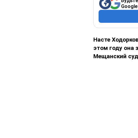
Будьте
Google
Насте Ходорков
этом году она 
Мещанский су