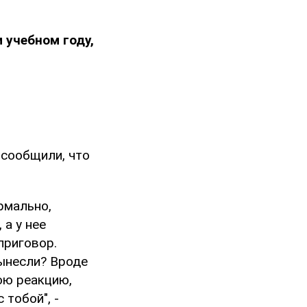
 учебном году,
 сообщили, что
рмально,
 а у нее
приговор.
вынесли? Вроде
ою реакцию,
 тобой", -