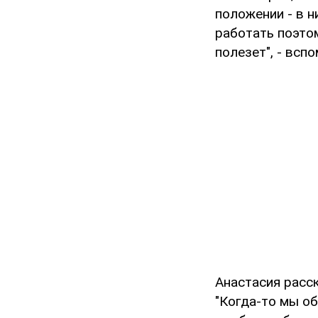
положении - в н
работать поэтом
полезет", - всп
Анастасия расск
"Когда-то мы об