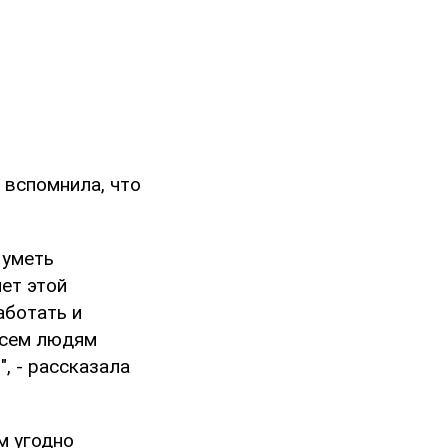
 вспомнила, что
 уметь
нет этой
аботать и
всем людям
", - рассказала
ом угодно