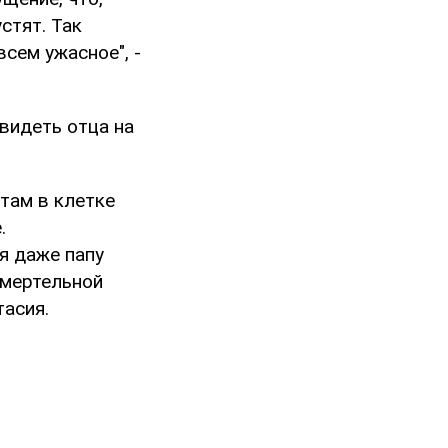
устят. Так
всем ужасное", -
видеть отца на
 там в клетке
.
 я даже папу
смертельной
тасия.