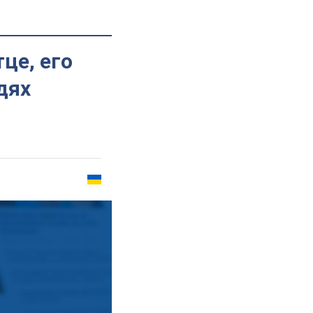
це, его
дях