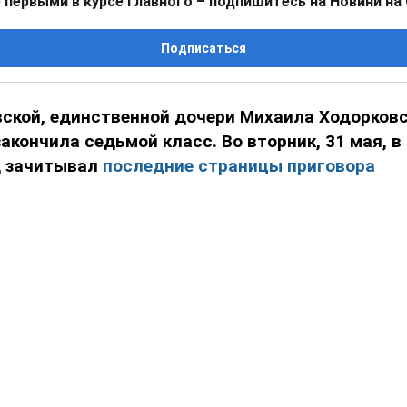
 первыми в курсе главного – подпишитесь на Новини на
Подписаться
ской, единственной дочери Михаила Ходорковск
закончила седьмой класс. Во вторник, 31 мая, в 
д зачитывал
последние страницы приговора