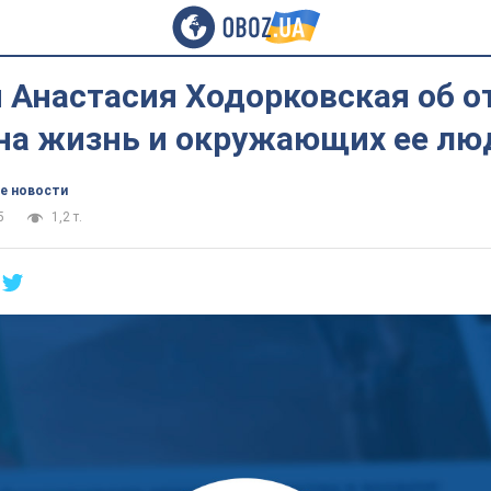
 Анастасия Ходорковская об от
 на жизнь и окружающих ее лю
е новости
5
1,2 т.