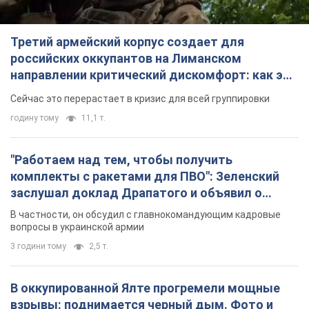
Третий армейский корпус создает для
российских оккупантов на Лиманском
направлении критический дискомфорт: как это
удалось
Сейчас это перерастает в кризис для всей группировки
годину тому
11,1 т.
"Работаем над тем, чтобы получить
комплекты с ракетами для ПВО": Зеленский
заслушал доклад Драпатого и объявил о
новых мерах
В частности, он обсудил с главнокомандующим кадровые
вопросы в украинской армии
3 години тому
2,5 т.
В оккупированной Ялте прогремели мощные
взрывы: поднимается черный дым. Фото и