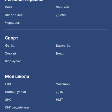
Киев
Харьков
Запорожье
Днепр
Черкассы
Спорт
Футбол
Баскетбол
Хоккей
Бокс
Формула-1
Моя школа
ГДЗ
Учебники
Онлайн уроки
ДПА
ЗНО
НМТ
СНГ решебники