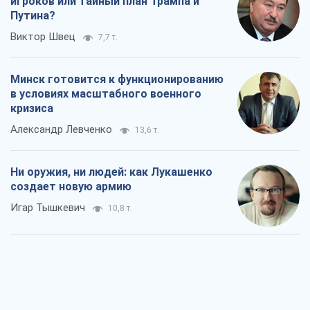
игроков или тайный план Трампа и
Путина?
Виктор Швец
7,7 т.
Минск готовится к функционированию
в условиях масштабного военного
кризиса
Александр Левченко
13,6 т.
Ни оружия, ни людей: как Лукашенко
создает новую армию
Игар Тышкевич
10,8 т.