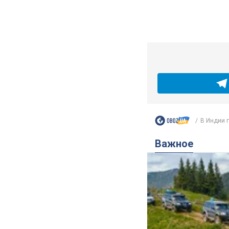
В Индии г
Важное