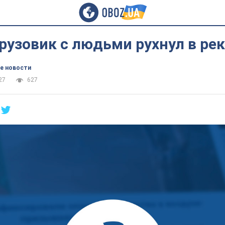
рузовик с людьми рухнул в рек
е новости
27
627