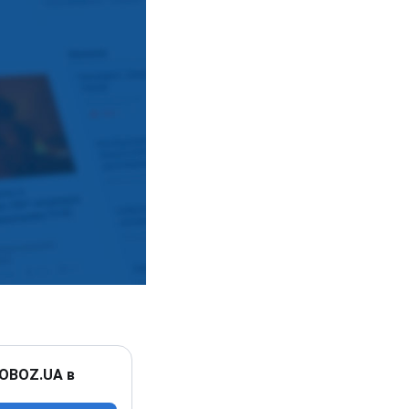
 OBOZ.UA в