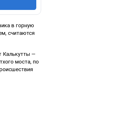
вика в горную
ем, считаются
т Калькутты —
тхого моста, по
происшествия