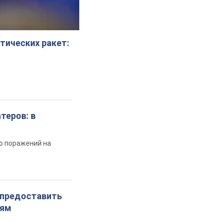
тических ракет:
теров: в
во поражений на
 предоставить
иям