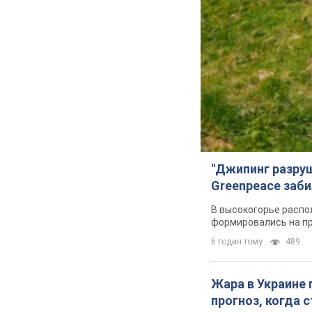
"Джипинг разру
Greenpeace заби
В высокогорье распо
формировались на п
6 годин тому
489
Жара в Украине 
прогноз, когда