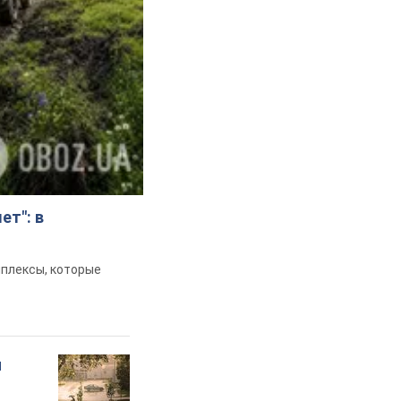
ет": в
мплексы, которые
и