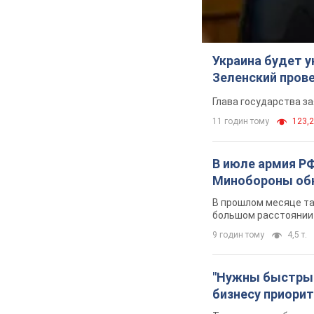
Украина будет у
Зеленский пров
Глава государства за
11 годин тому
123,2
В июле армия РФ
Минобороны обн
В прошлом месяце та
большом расстоянии
9 годин тому
4,5 т.
"Нужны быстрые
бизнесу приори