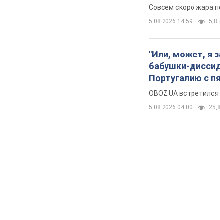
Совсем скоро жара п
5.08.2026 14:59
5,8 
"Или, может, я 
бабушки-диссиде
Португалию с п
OBOZ.UA встретился 
5.08.2026 04:00
25,8