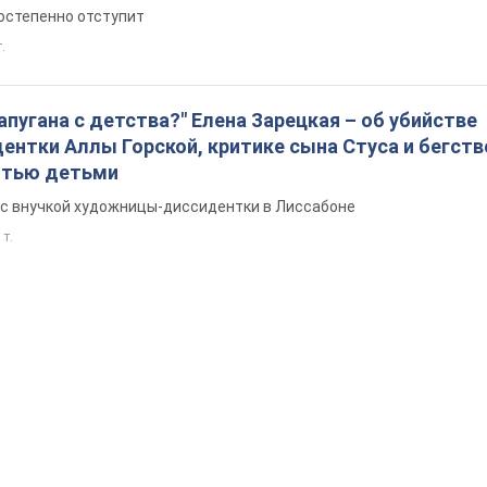
остепенно отступит
т.
запугана с детства?" Елена Зарецкая – об убийстве
нтки Аллы Горской, критике сына Стуса и бегств
ятью детьми
с внучкой художницы-диссидентки в Лиссабоне
 т.