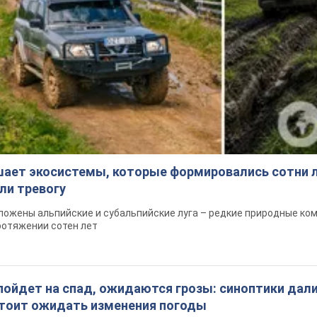
шает экосистемы, которые формировались сотни л
ли тревогу
ложены альпийские и субальпийские луга – редкие природные ко
ротяжении сотен лет
пойдет на спад, ожидаются грозы: синоптики дал
 стоит ожидать изменения погоды