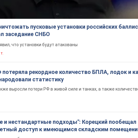
ничтожать пусковые установки российских баллис
ел заседание СНБО
явил, что установки будут атакованы
 т.
 потеряла рекордное количество БПЛА, лодок и ка
ародовали статистику
кже выросли потери РФ в живой силе и танках, а также количест
 и нестандартные подходы": Корецкий пообещал
тетный доступ к имеющимся складским помещен