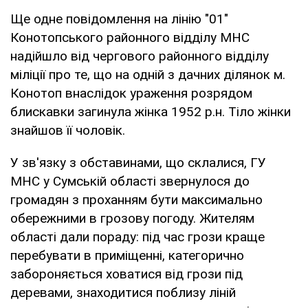
Ще одне повідомлення на лінію "01"
Конотопського районного відділу МНС
надійшло від чергового районного відділу
міліції про те, що на одній з дачних ділянок м.
Конотоп внаслідок ураження розрядом
блискавки загинула жінка 1952 р.н. Тіло жінки
знайшов її чоловік.
У зв'язку з обставинами, що склалися, ГУ
МНС у Сумській області звернулося до
громадян з проханням бути максимально
обережними в грозову погоду. Жителям
області дали пораду: під час грози краще
перебувати в приміщенні, категорично
забороняється ховатися від грози під
деревами, знаходитися поблизу ліній