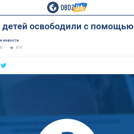
 детей освободили с помощью
е новости
41
876