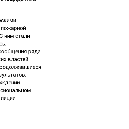
ескими
 пожарной
С ним стали
сь.
сообщения ряда
ких властей
 Продолжавшиеся
зультатов.
ождении
ссиональном
олиции