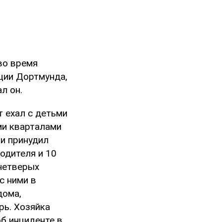
во время
ции Дортмунда,
л он.
т ехал с детьми
ми кварталами
 и принудил
одителя и 10
четверых
с ними в
дома,
рь. Хозяйка
б инциденте в