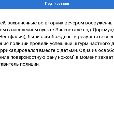
Подписаться
тей, захваченные во вторник вечером вооруженн
м в населенном пункте Эннепетале под Дортмун
Вестфалия), были освобождены в результате спе
ния полиции провели успешный штурм частного д
аррикадировался вместе с детьми. Одна из осво
чила поверхностную рану ножом" в момент захват
авитель полиции.