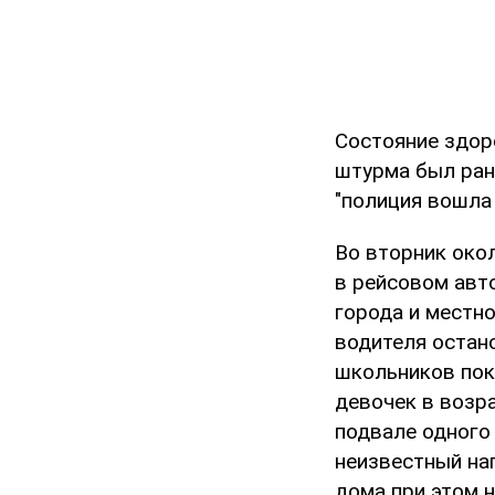
Состояние здор
штурма был ран
"полиция вошла 
Во вторник окол
в рейсовом авт
города и местно
водителя остано
школьников пок
девочек в возра
подвале одного
неизвестный нап
дома при этом 