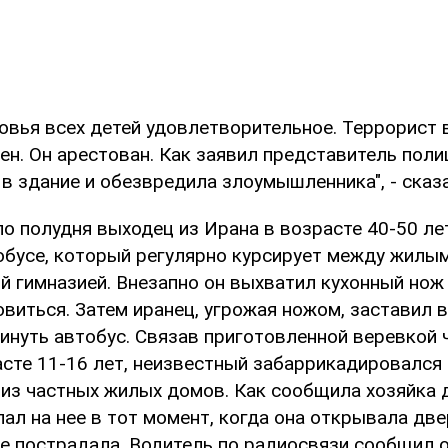
овья всех детей удовлетворительное. Террорист 
ен. Он арестован. Как заявил представитель поли
в здание и обезвредила злоумышленника", - сказа
о полудня выходец из Ирана в возрасте 40-50 ле
обусе, который регулярно курсирует между жилы
й гимназией. Внезапно он выхватил кухонный нож
виться. Затем иранец, угрожая ножом, заставил в
инуть автобус. Связав приготовленной веревкой 
сте 11-16 лет, неизвестный забаррикадировался 
 из частных жилых домов. Как сообщила хозяйка 
ал на нее в тот момент, когда она открывала две
не пострадала. Водитель по радиосвязи сообщил о