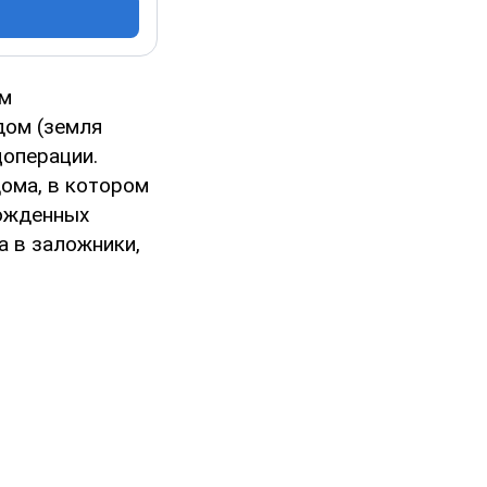
ым
дом (земля
цоперации.
ома, в котором
божденных
а в заложники,