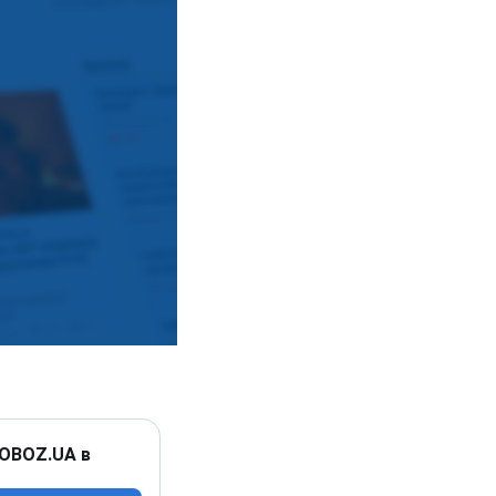
 OBOZ.UA в