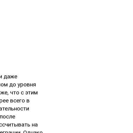
и даже
сом до уровня
же, что с этим
рее всего в
ательности
 после
ассчитывать на
еграции. Однако