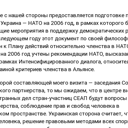
е с нашей стороны предоставляется подготовке 
Украина — НАТО на 2006 год, в рамках которого 
щие мероприятия в поддержку демократических 
 следующем году этот документ по своей философ
н к Плану действий относительно членства в НАТО
 на 2006 год учтены рекомендации НАТО, высказа
 рамках Интенсифицированного диалога, относите
аиной критериев членства в Альянсе.
торой составляющей моего визита — заседания С
кого партнерства, то мы ожидаем, что в центре в
транных дел стран-участниц СЕАП будут вопросы
нерства, соблюдение прав и свобод человека в
ком пространстве. Украинская сторона считает, 
человека, решение правовыми методами всех спо