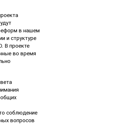
проекта
будут
реформ в нашем
ии и структуре
. В проекте
нные во время
льно
овета
нимания
 общих
что соблюдение
рных вопросов