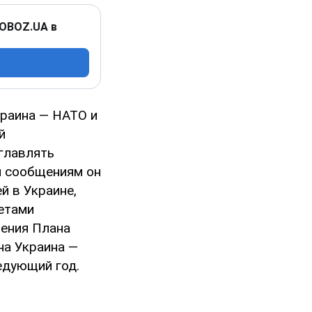
 OBOZ.UA в
краина — НАТО и
й
главлять
м сообщениям он
й в Украине,
етами
нения Плана
на Украина —
едующий год.