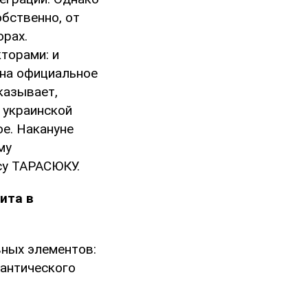
обственно, от
орах.
торами: и
 на официальное
казывает,
 украинской
ое. Накануне
му
су ТАРАСЮКУ.
ита в
вных элементов:
лантического