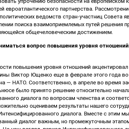
вовать упрочению безопасности на европейском к
ей евроатлантического партнерства. Рассмотрени
политических ведомств стран-участниц Совета я
лении поиска взаимоприемлемых путей решения п
ляющейся общечеловеческим достижением.
дниматься вопрос повышения уровня отношений
ости повышения уровня отношений акцентировал
ины Виктор Ющенко еще в феврале этого года во
на — НАТО. Соответственно, в апреле во время з
ьнюсе было принято решение относительно начал
анного диалога по вопросам членства и соотве
ожительно оцениваем результаты нашего сотруд
Интенсифицированного диалога. Вместе с этим мы
анный диалог важным, но промежуточным этапом