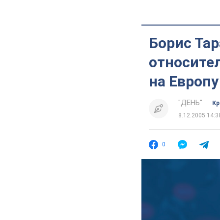
Борис Та
относите
на Европу
"ДЕНЬ"
Кр
8.12.2005 14:3
0