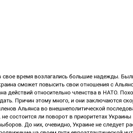
 в свое время возлагались большие надежды. Был
краина сможет повысить свои отношения с Альян
на действий относительно членства в НАТО. Похо
ать. Причин этому много, и они заключаются ско
членов Альянса во внешнеполитической последов
, не состоится ли поворот в приоритетах Украины
ыборов. До них, очевидно, Украине не следует р
родвижение на своем пути евроатлантической инт