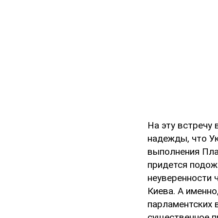
На эту встречу
надежды, что У
выполнения Пла
придется подожд
неуверенности 
Киева. А именно
парламентских в
существенное п