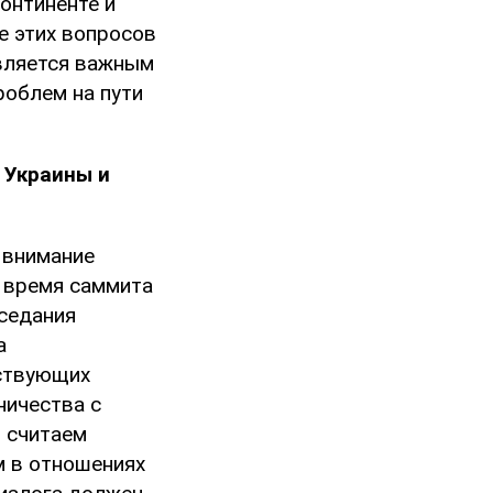
онтиненте и
е этих вопросов
вляется важным
роблем на пути
 Украины и
 внимание
 время саммита
аседания
а
тствующих
ничества с
 считаем
 в отношениях