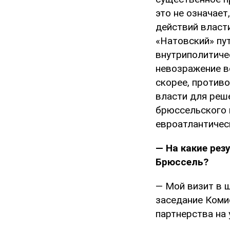
это не означает
действий власти
«Натовский» пу
внутриполитиче
невозражение в
скорее, противо
власти для реш
брюссельского 
евроатлантичес
— На какие рез
Брюссель?
— Мой визит в 
заседание Коми
партнерства на