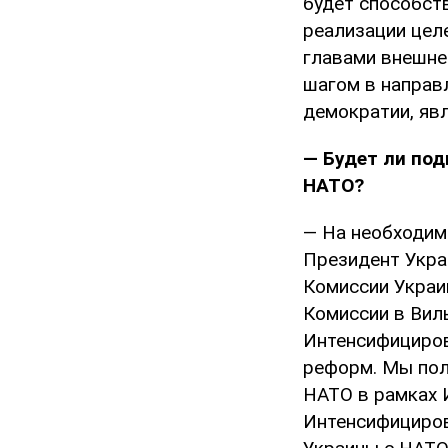
будет способст
реализации цел
главами внешне
шагом в направ
демократии, яв
— Будет ли по
НАТО?
— На необходим
Президент Укра
Комиссии Украи
Комиссии в Вил
Интенсифициров
реформ. Мы пол
НАТО в рамках 
Интенсифициров