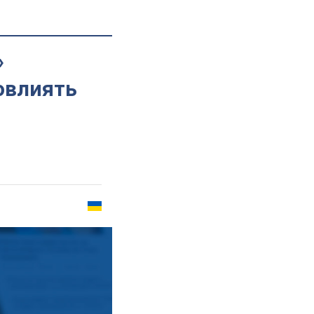
»
овлиять