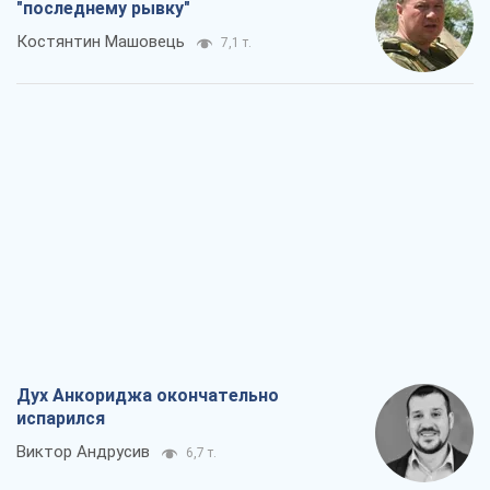
"последнему рывку"
Костянтин Машовець
7,1 т.
Дух Анкориджа окончательно
испарился
Виктор Андрусив
6,7 т.