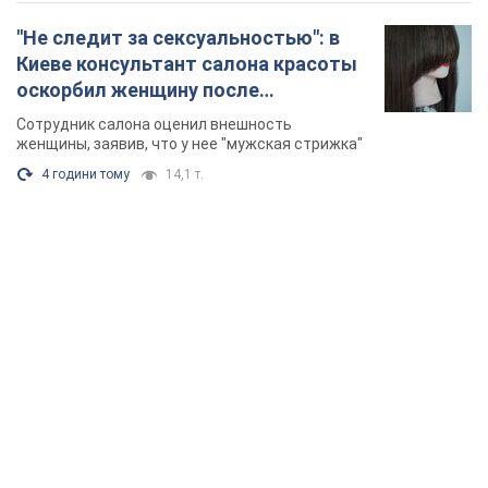
"Не следит за сексуальностью": в
Киеве консультант салона красоты
оскорбил женщину после
химиотерапии, разгорелся скандал.
Сотрудник салона оценил внешность
Фото
женщины, заявив, что у нее "мужская стрижка"
4 години тому
14,1 т.