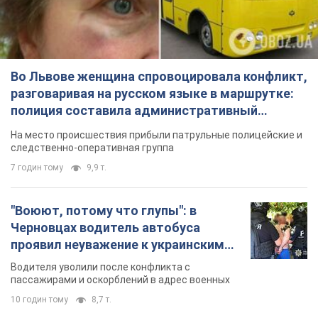
Во Львове женщина спровоцировала конфликт,
разговаривая на русском языке в маршрутке:
полиция составила административный
протокол. Видео
На место происшествия прибыли патрульные полицейские и
следственно-оперативная группа
7 годин тому
9,9 т.
"Воюют, потому что глупы": в
Черновцах водитель автобуса
проявил неуважение к украинским
военным и поплатился за это.
Водителя уволили после конфликта с
Видео
пассажирами и оскорблений в адрес военных
10 годин тому
8,7 т.